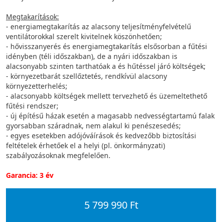
Megtakarítások:
- energiamegtakarítás az alacsony teljesítményfelvételű
ventilátorokkal szerelt kivitelnek köszönhetően;
- hővisszanyerés és energiamegtakarítás elsősorban a fűtési
idényben (téli időszakban), de a nyári időszakban is
alacsonyabb szinten tarthatóak a és hűtéssel járó költségek;
- környezetbarát szellőztetés, rendkívül alacsony
környezetterhelés;
- alacsonyabb költségek mellett tervezhető és üzemeltethető
fűtési rendszer;
- új építésű házak esetén a magasabb nedvességtartamú falak
gyorsabban száradnak, nem alakul ki penészesedés;
- egyes esetekben adójóváírások és kedvezőbb biztosítási
feltételek érhetőek el a helyi (pl. önkormányzati)
szabályozásoknak megfelelően.
Garancia: 3 év
5 799 990 Ft