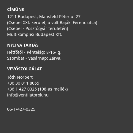
CÍMÜNK
1211 Budapest, Mansfeld Péter u. 27
(Csepel XXI. kerület, a volt Bajáki Ferenc utca)
(Csepel - Posztógyár területén)
Multikomplex Budapest Kft.
NYITVA TARTÁS
Hétfőtől - Péntekig: 8-16-ig,
Szombat - Vasárnap: Zárva.
VEVŐSZOLGÁLAT
Tóth Norbert
+36 30 011 8055
+36 1 427 0325 (108-as mellék)
info@ventilatorok.hu
06-1/427-0325