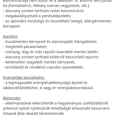
koncentrációja nem dúsul fel a lakásban. ill. kívülről sem juthat
be (formaldehid, illékony szerves vegyületek, stb.);
- alacsony szinten tartható radon koncentráció,
- megakadályozható a penészképződés;
- az optimális minőségű és összetételű levegő, allergénmentes
környezet.
Komfort:
- huzatmentes környezet és alacsonyabb hőingadozás;
- megfelelő páratartalom;
- szúnyog, légy és más repülő rovaroktól mentes beltér;
- alacsony szinten tartható kültérről beszűrődő zajszint;
- kellemetlen szagoktól mentes környezet;
- önműködő és rendkívül csendes üzemeltetés.
Energetikai tanúsítvány:
- a legmagasabb energiahatékonyságú épület és
lakásszellőztetéshez, A vagy A+ energiabesorolással.
Biztonság:
- alkalmazásával elkerülhetők a hagyományos szellőztetésnél
jellemző nyitott nyílászárók lehetőségét kihasználó besurranó
tolvajok által okozott káresemények.