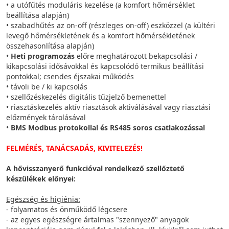
• a utófűtés moduláris kezelése (a komfort hőmérséklet
beállítása alapján)
• szabadhűtés az on-off (részleges on-off) eszközzel (a kültéri
levegő hőmérsékletének és a komfort hőmérsékletének
összehasonlítása alapján)
•
Heti programozás
előre meghatározott bekapcsolási /
kikapcsolási idősávokkal és kapcsolódó termikus beállítási
pontokkal; csendes éjszakai működés
• távoli be / ki kapcsolás
• szellőzéskezelés digitális tűzjelző bemenettel
• riasztáskezelés aktív riasztások aktiválásával vagy riasztási
előzmények tárolásával
•
BMS Modbus protokollal és RS485 soros csatlakozással
FELMÉRÉS, TANÁCSADÁS, KIVITELEZÉS!
A hővisszanyerő funkcióval rendelkező szellőztető
készülékek előnyei:
Egészség és higiénia:
- folyamatos és önműködő légcsere
- az egyes egészségre ártalmas "szennyező" anyagok