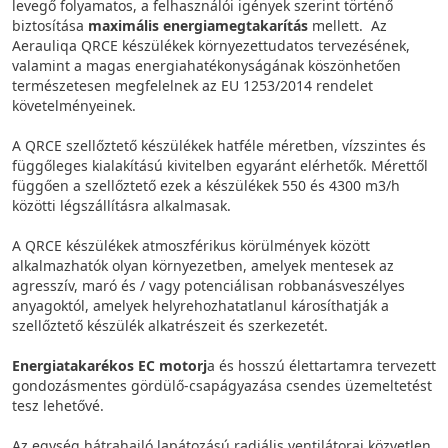
levegő folyamatos, a felhasználói igények szerint történő
biztosítása
maximális energiamegtakarítás
mellett. Az
Aerauliqa QRCE készülékek környezettudatos tervezésének,
valamint a magas energiahatékonyságának köszönhetően
természetesen megfelelnek az EU 1253/2014 rendelet
követelményeinek.
A QRCE szellőztető készülékek hatféle méretben, vízszintes és
függőleges kialakítású kivitelben egyaránt elérhetők. Mérettől
függően a szellőztető ezek a készülékek 550 és 4300 m3/h
közötti légszállításra alkalmasak.
A QRCE készülékek atmoszférikus körülmények között
alkalmazhatók olyan környezetben, amelyek mentesek az
agresszív, maró és / vagy potenciálisan robbanásveszélyes
anyagoktól, amelyek helyrehozhatatlanul károsíthatják a
szellőztető készülék alkatrészeit és szerkezetét.
Energiatakarékos EC motorj
a és hosszú élettartamra tervezett
gondozásmentes gördülő-csapágyazása csendes üzemeltetést
tesz lehetővé.
Az egység hátrahajló lapátozású radiális ventilátorai közvetlen