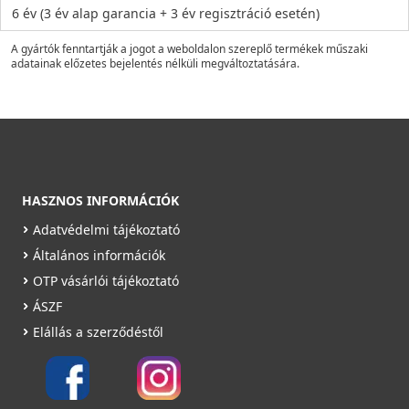
6 év (3 év alap garancia + 3 év regisztráció esetén)
A gyártók fenntartják a jogot a weboldalon szereplő termékek műszaki
adatainak előzetes bejelentés nélküli megváltoztatására.
HASZNOS INFORMÁCIÓK
Adatvédelmi tájékoztató
Általános információk
OTP vásárlói tájékoztató
ÁSZF
Elállás a szerződéstől