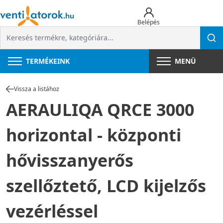
Belépés
TERMÉKEINK
MENÜ
Vissza a listához
AERAULIQA QRCE 3000
horizontal - központi
hővisszanyerős
szellőztető, LCD kijelzős
vezérléssel