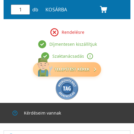
db
KOSÁRBA
Rendelésre
Díjmentesen kiszállítjuk
Szaktanácsadás
TELEPÍTÉST KÉREK
Kérdéseim vannak