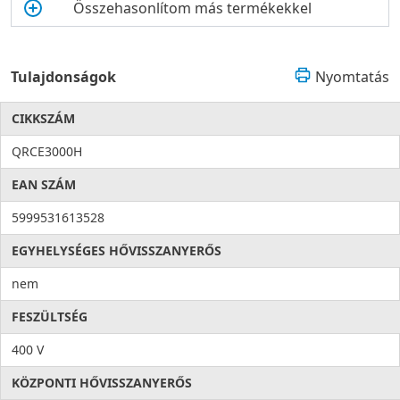
Összehasonlítom más termékekkel
Tulajdonságok
Nyomtatás
CIKKSZÁM
QRCE3000H
EAN SZÁM
5999531613528
EGYHELYSÉGES HŐVISSZANYERŐS
nem
FESZÜLTSÉG
400 V
KÖZPONTI HŐVISSZANYERŐS