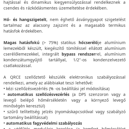
hajtással és dinamikus kiegyensúlyozással rendelkeznek a
csendes és rázkódásmentes üzemeltetése érdekében.
Hő- és hangszigetelt
, nem éghető ásványgyapot szigetelést
tartalmaz az alacsony zajszint és a magasabb termikus
hatásfok érdekében.
Magas hatásfokú
(> 75%) statikus
hőcserélő
je alumínium
lemezekből készült, kiegészítő tömítéssel ellátott alumínium
cserélőlemezekkel, integrált
bypass rendszer
rel, alumínium
kondenzátumgyűjtő tartállyal, 1/2"-os kondenzelvezető
csatlakozással.
A QRCE szellőztető készülék elektronikus szabályozással
rendelkezi, amely az alábbiakat teszi lehetővé:
• kézi szellőzésvezérlés (% -os beállítási jel módosítása)
•
automatikus szellőzésvezérlés
(a DPS szenzoron vagy a
levegő belépő hőmérsékletén vagy a környező levegő
minőségén keresztül)
• szűrő telítettség jelzés (nyomáskapcsolóval vagy szabályzó
tartomány beállítással)
•
automatikus fagyvédelmi szabályozás
• a utófűtés moduláris kezelése (a komfort hőmérséklet