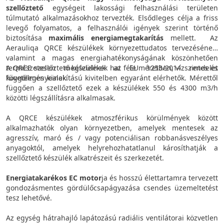
szellőztető
egységeit lakossági felhasználási területen
túlmutató alkalmazásokhoz tervezték. Elsődleges célja a friss
levegő folyamatos, a felhasználói igények szerint történő
biztosítása
maximális energiamegtakarítás
mellett. Az
Aerauliqa QRCE készülékek környezettudatos tervezésének,
valamint a magas energiahatékonyságának köszönhetően
természetesen megfelelnek az EU 1253/2014 rendelet
A QRCE szellőztető készülékek hat féle méretben, vízszintes és
követelményeinek.
függőleges kialakítású kivitelben egyaránt elérhetők. Mérettől
függően a szellőztető ezek a készülékek 550 és 4300 m3/h
közötti légszállításra alkalmasak.
A QRCE készülékek atmoszférikus körülmények között
alkalmazhatók olyan környezetben, amelyek mentesek az
agresszív, maró és / vagy potenciálisan robbanásveszélyes
anyagoktól, amelyek helyrehozhatatlanul károsíthatják a
szellőztető készülék alkatrészeit és szerkezetét.
Energiatakarékos EC motor
ja és hosszú élettartamra tervezett
gondozásmentes gördülőcsapágyazása csendes üzemeltetést
tesz lehetővé.
Az egység hátrahajló lapátozású radiális ventilátorai közvetlen