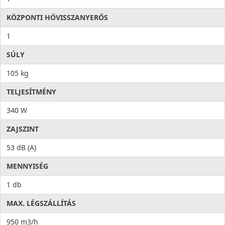
KÖZPONTI HŐVISSZANYERŐS
1
SÚLY
105 kg
TELJESÍTMÉNY
340 W
ZAJSZINT
53 dB (A)
MENNYISÉG
1 db
MAX. LÉGSZÁLLÍTÁS
950 m3/h