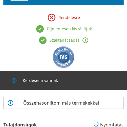
- környezetbarát szellőztetés, rendkívül alacsony
környezetterhelés;
- alacsonyabb költségek mellett tervezhető és üzemeltethető
Rendelésre
fűtési rendszer;
- új építésű házak esetén a magasabb nedvességtartamú falak
Díjmentesen kiszállítjuk
gyorsabban száradnak, nem alakul ki penészesedés;
- egyes esetekben adójóváírások és kedvezőbb biztosítási
Szaktanácsadás
feltételek érhetőek el a helyi (pl. önkormányzati)
szabályozásoknak megfelelően.
Kérdéseim vannak
Összehasonlítom más termékekkel
Tulajdonságok
Nyomtatás