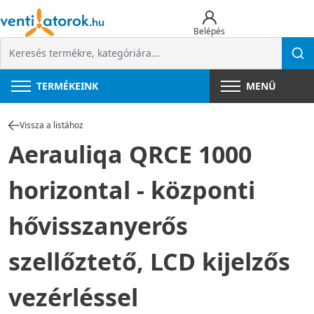
Belépés
TERMÉKEINK
MENÜ
Vissza a listához
Aerauliqa QRCE 1000
horizontal - központi
hővisszanyerős
szellőztető, LCD kijelzős
vezérléssel