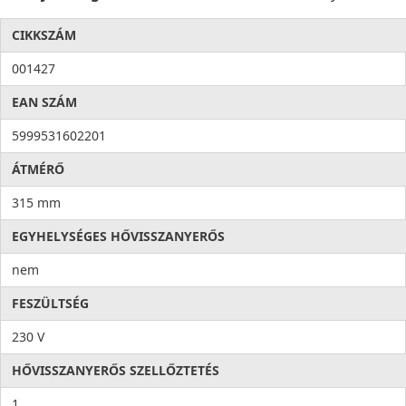
CIKKSZÁM
001427
EAN SZÁM
5999531602201
ÁTMÉRŐ
315 mm
EGYHELYSÉGES HŐVISSZANYERŐS
nem
FESZÜLTSÉG
230 V
HŐVISSZANYERŐS SZELLŐZTETÉS
1