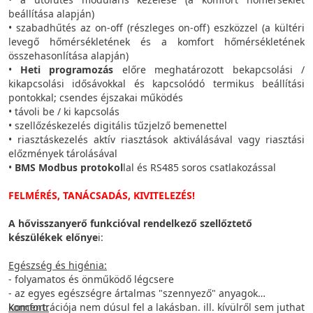
beállítása alapján)
• szabadhűtés az on-off (részleges on-off) eszközzel (a kültéri
levegő hőmérsékletének és a komfort hőmérsékletének
összehasonlítása alapján)
•
Heti programozás
előre meghatározott bekapcsolási /
kikapcsolási idősávokkal és kapcsolódó termikus beállítási
pontokkal; csendes éjszakai működés
• távoli be / ki kapcsolás
• szellőzéskezelés digitális tűzjelző bemenettel
• riasztáskezelés aktív riasztások aktiválásával vagy riasztási
előzmények tárolásával
•
BMS Modbus protokol
lal és RS485 soros csatlakozással
FELMÉRÉS, TANÁCSADÁS, KIVITELEZÉS!
A hővisszanyerő funkcióval rendelkező szellőztető
készülékek előnye
i:
Egészség és higénia:
- folyamatos és önműködő légcsere
- az egyes egészségre ártalmas "szennyező" anyagok
koncentrációja nem dúsul fel a lakásban. ill. kívülről sem juthat
Komfort: