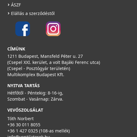
ÁSZF
Elállás a szerződéstől
CÍMÜNK
1211 Budapest, Mansfeld Péter u. 27
(Csepel XXI. kerület, a volt Bajáki Ferenc utca)
(Csepel - Posztógyár területén)
Multikomplex Budapest Kft.
NYITVA TARTÁS
Hétfőtől - Péntekig: 8-16-ig,
Szombat - Vasárnap: Zárva.
VEVŐSZOLGÁLAT
Tóth Norbert
+36 30 011 8055
+36 1 427 0325 (108-as mellék)
info@ventilatorok.hu