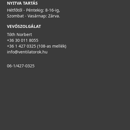
NYITVA TARTÁS
Hétfőtől - Péntekig: 8-16-ig,
Szombat - Vasárnap: Zárva.
VEVŐSZOLGÁLAT
Tóth Norbert
+36 30 011 8055
+36 1 427 0325 (108-as mellék)
info@ventilatorok.hu
06-1/427-0325