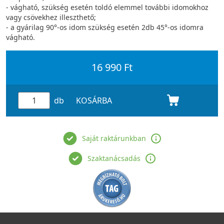
- vágható, szükség esetén toldó elemmel további idomokhoz
vagy csövekhez illeszthető;
- a gyárilag 90°-os idom szükség esetén 2db 45°-os idomra
vágható.
16 990 Ft
db
KOSÁRBA
Saját raktárunkban
Szaktanácsadás