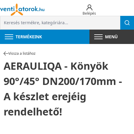
Belépés
TERMÉKEINK
MENÜ
Vissza a listához
AERAULIQA - Könyök
90°/45° DN200/170mm -
A készlet erejéig
rendelhető!