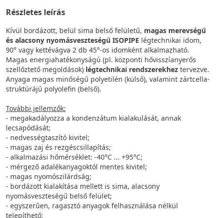
Részletes leírás
Kívül bordázott, belül sima belső felületű,
magas merevségű
és alacsony nyomásveszteségű ISOPIPE
légtechnikai idom,
90° vagy kettévágva 2 db 45°-os idomként alkalmazható.
Magas energiahatékonyságú (pl. központi hővisszíanyerős
szellőztető megoldások)
légtechnikai rendszerekhez
tervezve.
Anyaga magas minőségű polyetilén (külső), valamint zártcella-
struktúrájú polyolefin (belső).
További jellemzők:
- megakadályozza a kondenzátum kialakulását, annak
lecsapódását;
- nedvességtaszító kivitel;
- magas zaj és rezgéscsillapítás;
- alkalmazási hőmérséklet: -40°C ... +95°C;
- mérgező adalékanyagoktól mentes kivitel;
- magas nyomószilárdság;
- bordázott kialakítása mellett is sima, alacsony
nyomásveszteségű belső felület;
- egyszerűen, ragasztó anyagok felhasználása nélkül
telepíthető;