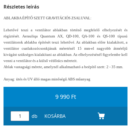
Részletes leírás
ABLAKBA ÉPÍTŐ SZETT GRAVITÁCIÓS ZSALUVAL:
Lehetővé teszi a ventilátor ablakban történő megfelelő elhelyezését és
rögíztését. Aerauliqa Quantum AX, QD-100, QA-100 és QS-100 típusú
ventilátorok ablakba építését teszi lehetővé. Az ablakban előre kialakított, a
ventilátor csatlakozócsonkjának méreténél 15 mm-el nagyobb átmérőjű
kivágást szükséges kialakítani az ablakban. Az elhelyezésénél figyelembe kell
venni a ventilátor és a külső védőrács méreteit.
Ablak vastagsági mérete, amelynél alkalmazható a beépítő szett: 2 - 35 mm.
Anyag: ütés és UV álló magas minőségű ABS műanyag
9 990 Ft
db
KOSÁRBA