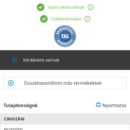
Saját raktárunkban
Szaktanácsadás
Kérdéseim vannak
Összehasonlítom más termékekkel
Tulajdonságok
Nyomtatás
CIKKSZÁM
PKV00000