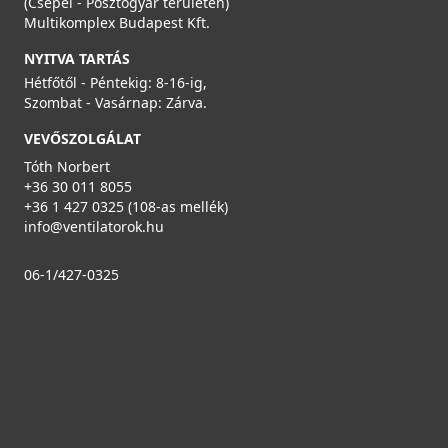
(Csepel - Posztógyár területén)
Multikomplex Budapest Kft.
NYITVA TARTÁS
Hétfőtől - Péntekig: 8-16-ig,
Szombat - Vasárnap: Zárva.
VEVŐSZOLGÁLAT
Tóth Norbert
+36 30 011 8055
+36 1 427 0325 (108-as mellék)
info@ventilatorok.hu
06-1/427-0325