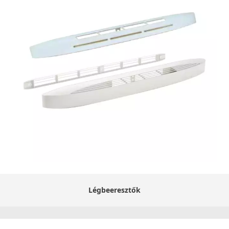
Légbeeresztők