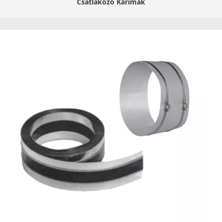
Csatlakozó Karimák