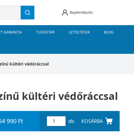
Bejelentkezés
TT GARANCIA
TUDÁSTÁR
LETÖLTÉSEK
BLOG
zínű kültéri védőráccsal
zínű kültéri védőráccsal
54 990 Ft
db
KOSÁRBA