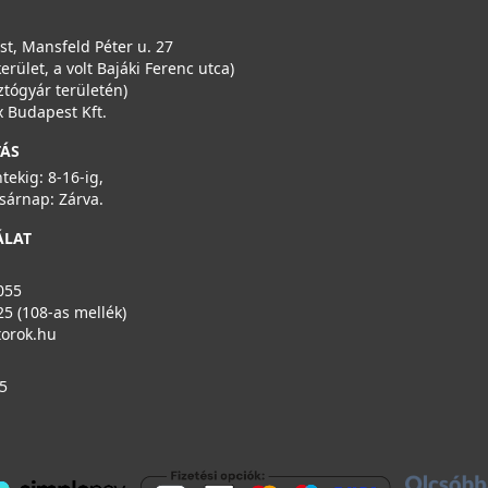
t, Mansfeld Péter u. 27
kerület, a volt Bajáki Ferenc utca)
ztógyár területén)
 Budapest Kft.
TÁS
ntekig: 8-16-ig,
sárnap: Zárva.
ÁLAT
055
25 (108-as mellék)
torok.hu
5