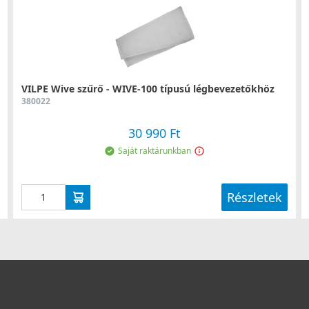
ódosítható (
festhető vagy tapétázható
),
lyozza a szennyező anyagok, például a por és a
zerű, szerszámok nélkül elvégezhető.
VILPE Wive szűrő - WIVE-100 típusú légbevezetőkhöz
380022
30 990 Ft
Saját raktárunkban
Részletek