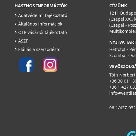
HASZNOS INFORMÁCIÓK
CÍMÜNK
1211 Budapes
Adatvédelmi tájékoztató
(Csepel XXI. 
Általános információk
(Csepel - Pos
Multikomplex
OTP vásárlói tájékoztató
ÁSZF
NYITVA TAR
Elállás a szerződéstől
Hétfőtől - Pé
Szombat - Va
VEVŐSZOLG
Tóth Norbert
+36 30 011 8
+36 1 427 03
info@ventila
06-1/427-032