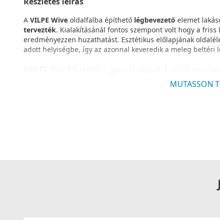
Részletes leírás
A
VILPE Wive
oldalfalba építhető
légbevezető
elemet lakás
tervezték
. Kialakításánál fontos szempont volt hogy a friss
eredményezzen huzathatást. Esztétikus előlapjának oldaléle
adott helyiségbe, így az azonnal keveredik a meleg beltéri 
A VILPE Wive felszerelése gyors és egyszerű, mivel nincs s
Nagyobb falvastagság esetén a termék dobozában megtalha
MUTASSON T
meghosszabbítható lehet (opcionálisan rendelhető kiegészí
termosztát nélkül is, a telepítési körülmények és a felhasz
A
termosztát
+20 °C felett teljes nyitást biztosít, csökken
szabad
keresztmetszetet az energiaveszteség minimalizá
szinte teljesen lezár.
A VILPE Wive légbevezető elem új épületek és már meglévő 
Családi házak, társasházi lakások sorházak légutánpótlására 
legtöbb régebbi típusú légbevezetésre kialakított rendszer f
A VILPE Wive
telepítése gyors és egyszerű
, mivel nincs szü
Szükség esetén a Vilpe Wive szellőzőnyílása teljesen lezárh