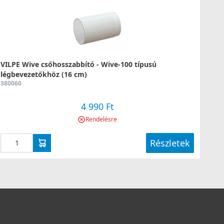
VILPE Wive csőhosszabbító - Wive-100 típusú
légbevezetőkhöz (16 cm)
380060
4 990 Ft
Rendelésre
Részletek