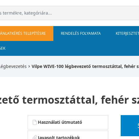
JÁNLATKÉRÉS TELEPÍTÉSRE
RENDELÉS FOLYAMATA
KITERJESZTE
GEK
Légbevezetés
Vilpe WIVE-100 légbevezető termosztáttal, fehér s
ető termosztáttal, fehér s
Használati útmutató
Javasolt tartozékok