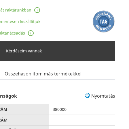
ját raktárunkban
jmentesen kiszállítjuk
aktanácsadás
Kérdéseim vannak
Összehasonlítom más termékekkel
onságok
Nyomtatás
ZÁM
380000
ZÁM