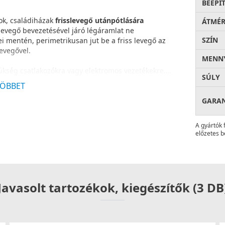
BEÉPÍ
ok, családiházak
frisslevegő utánpótlására
ÁTMÉ
 levegő bevezetésével járó légáramlat ne
SZÍN
i mentén, perimetrikusan jut be a friss levegő az
levegővel.
MENNY
zükség csatlakozókra vagy elektromos vezetékekre.
SÚLY
tó 44 cm hosszű falátvezetőcső további 16 cm-el
ÖBBET
tő). A termék használható termosztáttal és
nálói igényeknek megfelelően.
GARA
ő hőmérséklet esetén
fokozatotason mérsékli a
A gyártók 
lása érdekében
. -5 °C hőmérsékletnél a ternosztát
előzetes b
lakások szellőztetéséhez egyaránt alkalmazható.
javasoljuk, oldalfalon történő elhelyezéssel. A
elújítására is alkalmas.
Javasolt tartozékok, kiegészítők (3 DB
kség elektromos csatlakoztatásra.
ató.