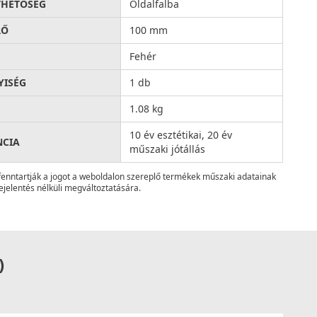
THETŐSÉG
Oldalfalba
RŐ
100 mm
Fehér
ISÉG
1 db
1.08 kg
10 év esztétikai, 20 év
NCIA
műszaki jótállás
fenntartják a jogot a weboldalon szereplő termékek műszaki adatainak
ejelentés nélküli megváltoztatására.
)