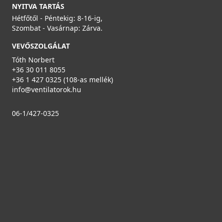
NYITVA TARTÁS
Hétfőtől - Péntekig: 8-16-ig,
Szombat - Vasárnap: Zárva.
VEVŐSZOLGÁLAT
Tóth Norbert
+36 30 011 8055
+36 1 427 0325 (108-as mellék)
info@ventilatorok.hu
06-1/427-0325