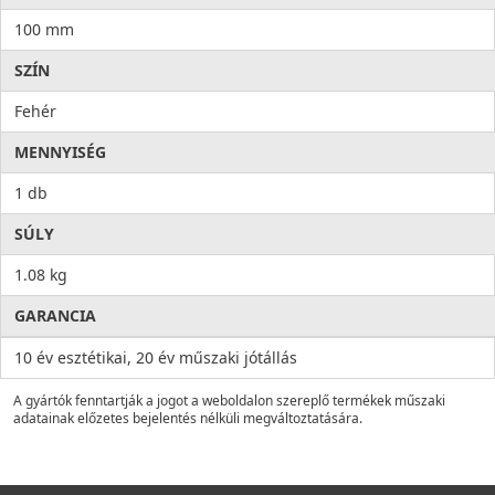
100 mm
SZÍN
Fehér
MENNYISÉG
1 db
SÚLY
1.08 kg
GARANCIA
10 év esztétikai, 20 év műszaki jótállás
A gyártók fenntartják a jogot a weboldalon szereplő termékek műszaki
adatainak előzetes bejelentés nélküli megváltoztatására.