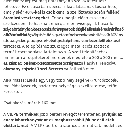
elemekhez képest még hatékonyabb szellőztetést tesz
lehetővé. Ez elsősorban speciális kialakításának köszönhető,
amely akár
40%-kal
is c
sökkenti a szellőztetés során fellépő
áramlási veszteségeket
. Ennek megfelelően csökken a
szellőzésben felhasznált energia mennyisége, ill. hasonló
teljesítményfelvétel esetén magasabb légszállítási érték érhető
A ventilátor
szakaszos és folyamatos szellőztetésre egyaránt
el. Továbbfejlesztett esőelvezető rendszere a legrosszabb
alkalmazható
, légszállítási paramétereinek beállítása 0-10V-os
időjárási körülmények között is tökéletes vízelvezetést biztosít.
szabályzóegységgel lehetséges (opcionálisan rendelhető
tartozék). A telepítéshez szükséges installációs szettet a
termék csomagolása tartalmazza. A szett telepítéséhez
minimum a rögzítőkeret méretének megfelelő 300 x 300 mm-
es szabad felület biztosítása szükséges.
Kültéri kivitelének köszönhetően, felhasználásával rendkívül
alacsony zajszintű szellőztetés
valósítható meg.
Alkalmazás: Lakás egy vagy több helyiségének (fürdőszobák,
mellékhelyiségek, háztartási helyiségek) szellőztetése, tetőn
keresztül.
Csatlakozási méret: 160 mm
A
VILPE termékek
jobb beltéri levegőt teremtenek,
javítják az
energiahatékonyságot
és
meghosszabbítják az épületek
élettartamát
. A VILPE portfólió számos alternatívát, modellt és