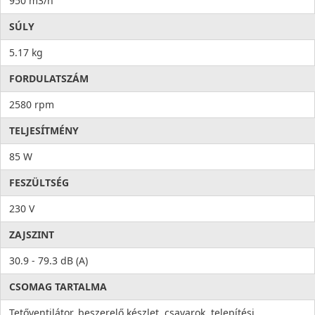
950 m3/h
SÚLY
5.17 kg
FORDULATSZÁM
2580 rpm
TELJESÍTMÉNY
85 W
FESZÜLTSÉG
230 V
ZAJSZINT
30.9 - 79.3 dB (A)
CSOMAG TARTALMA
Tetőventilátor, beszerelő készlet, csavarok, telepítési,