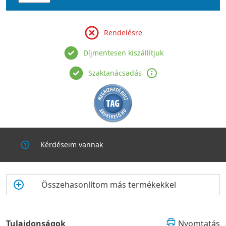
Rendelésre
Díjmentesen kiszállítjuk
Szaktanácsadás
Kérdéseim vannak
Összehasonlítom más termékekkel
Tulajdonságok
Nyomtatás