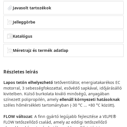
Javasolt tartozékok
Jelleggörbe
Katalógus
Méretrajz és termék adatlap
Részletes leírás
Lapos tetőn elhelyezhető
tetőventilátor, energiatakarékos EC
motorral, 3 sebességfokozattal, esővédő sapkával, időjárásálló
kivitelben. Külső burkolata kiváló minőségű, anyagában
színezett polipropilén, amely
ellenáll környezeti hatásoknak
széles hőmérsékleti tartományban (-30 °C ... +80 °C között).
FLOW változat
: A finn gyártó legújabb fejlesztése a VILPE®
FLOW tetőszellőző család, amely az eddigi tetőszellőző