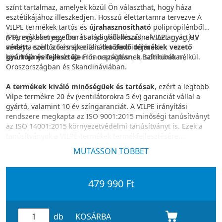
színt tartalmaz, amelyek közül Ön választhat, hogy háza
esztétikájához illeszkedjen. Hosszú élettartamra tervezve A
VILPE termékek tartós és
újrahasznosítható
polipropilénből
(PP), egy környezetbarát anyagból készülnek. Az anyag
A termékeket egy finn családi vállalkozás, a VILPE gyártja,
UV
védett
amely a szellőző és speciális
, ezért a termék ellenáll a zord időjárási
tetőfedő termékek vezető
körülményeknek és az erős napsütésnek, színhibák nélkül.
gyártója és fejlesztője
Finnországban, a Baltikumban,
Oroszországban és Skandináviában.
A termékek kiváló minőségűek és tartósak
, ezért a legtöbb
Vilpe termékre 20 év (ventilátorokra 5 év) garanciát vállal a
gyártó, valamint 10 év színgaranciát. A VILPE irányítási
rendszere megkapta az ISO 9001:2015 minőségi tanúsítványt
az ISO 14001:2015 környezetvédelmi tanúsítványt is. Ezek a
tanúsítványok a VILPE-termékek termékfejlesztésére,
gyártására és értékesítésére vonatkoznak.
MUTASSON TÖBBET
479 990 Ft
db
KOSÁRBA