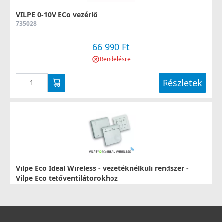
VILPE 0-10V ECo vezérlő
735028
66 990 Ft
Rendelésre
Részletek
Vilpe Eco Ideal Wireless - vezetéknélküli rendszer -
Vilpe Eco tetőventilátorokhoz
735030
247 990 Ft
306 990 Ft