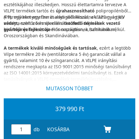
esztétikájához illeszkedjen. Hosszú élettartamra tervezve A
VILPE termékek tartós és
újrahasznosítható
polipropilénből
(PP), egy környezetbarát anyagból készülnek. Az anyag
A termékeket egy finn családi vállalkozás, a VILPE gyártja,
UV
védett
amely a szellőző és speciális
, ezért a termék ellenáll a zord időjárási
tetőfedő termékek vezető
körülményeknek és az erős napsütésnek, színhibák nélkül.
gyártója és fejlesztője
Finnországban, a Baltikumban,
Oroszországban és Skandináviában.
A termékek kiváló minőségűek és tartósak
, ezért a legtöbb
Vilpe termékre 20 év (ventilátorokra 5 év) garanciát vállal a
gyártó, valamint 10 év színgaranciát. A VILPE irányítási
rendszere megkapta az ISO 9001:2015 minőségi tanúsítványt
az ISO 14001:2015 környezetvédelmi tanúsítványt is. Ezek a
tanúsítványok a VILPE-termékek termékfejlesztésére,
gyártására és értékesítésére vonatkoznak.
MUTASSON TÖBBET
379 990 Ft
db
KOSÁRBA