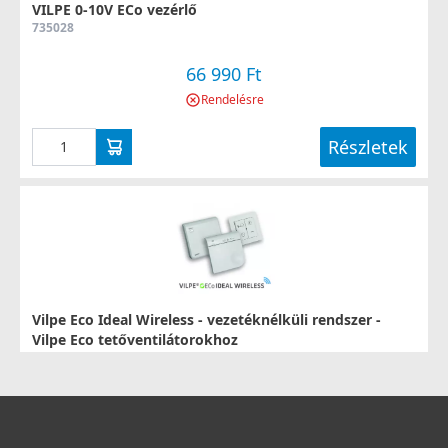
VILPE 0-10V ECo vezérlő
735028
66 990 Ft
Rendelésre
Részletek
Vilpe Eco Ideal Wireless - vezetéknélküli rendszer -
Vilpe Eco tetőventilátorokhoz
735030
247 990 Ft
306 990 Ft