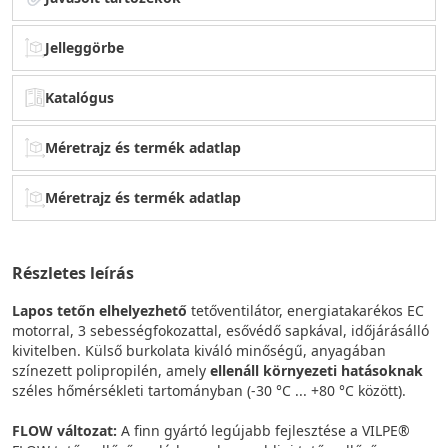
Jelleggörbe
Katalógus
Méretrajz és termék adatlap
Méretrajz és termék adatlap
Részletes leírás
Lapos tetőn elhelyezhető
tetőventilátor, energiatakarékos EC
motorral, 3 sebességfokozattal, esővédő sapkával, időjárásálló
kivitelben. Külső burkolata kiváló minőségű, anyagában
színezett polipropilén, amely
ellenáll környezeti hatásoknak
széles hőmérsékleti tartományban (-30 °C ... +80 °C között).
FLOW változat:
A finn gyártó legújabb fejlesztése a VILPE®