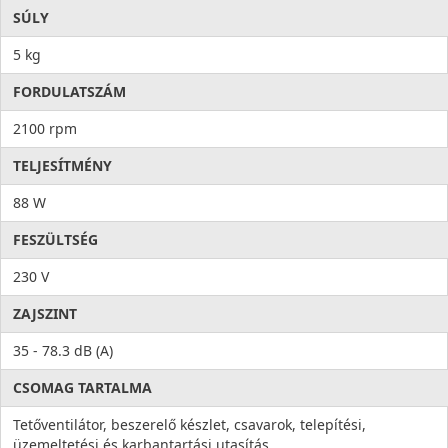
SÚLY
5 kg
FORDULATSZÁM
2100 rpm
TELJESÍTMÉNY
88 W
FESZÜLTSÉG
230 V
ZAJSZINT
35 - 78.3 dB (A)
CSOMAG TARTALMA
Tetőventilátor, beszerelő készlet, csavarok, telepítési,
üzemeltetési és karbantartási utasítás.