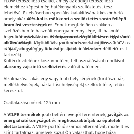
FLOW tetőszellőző család, amely az eddigi tetőszellőző
elemekhez képest még hatékonyabb szellőztetést tesz
lehetővé. Ez elsősorban speciális kialakításának köszönhető,
amely akár
40%-kal is csökkenti a szellőztetés során fellépő
áramlási veszteségeket
. Ennek megfelelően csökken a
szellőzésben felhasznált energia mennyisége, ill. hasonló
teljesítményfelvétel esetén magasabb légszállítási érték érhető
A ventilátor
szakaszos és folyamatos szellőztetésre egyaránt
el. Továbbfejlesztett esőelvezető rendszere a legrosszabb
alkalmazható
, légszállítási paramétereinek beállítása 0-10V-os
időjárási körülmények között is tökéletes vízelvezetést biztosít.
szabályzóegységgel lehetséges (opcionálisan rendelhető
tartozék).
Kültéri kivitelének köszönhetően, felhasználásával rendkívül
alacsony zajszintű szellőztetés
valósítható meg.
Alkalmazás: Lakás egy vagy több helyiségének (fürdőszobák,
mellékhelyiségek, háztartási helyiségek) szellőztetése, tetőn
keresztül.
Csatlakozási méret: 125 mm
A
VILPE termékek
jobb beltéri levegőt teremtenek,
javítják az
energiahatékonyságot
és
meghosszabbítják az épületek
élettartamát
. A VILPE portfólió számos alternatívát, modellt és
színt tartalmaz, amelyek közül Ön választhat, hogy háza