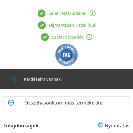
Saját raktárunkban
Díjmentesen kiszállítjuk
Szaktanácsadás
Kérdéseim vannak
Összehasonlítom más termékekkel
Tulajdonságok
Nyomtatás