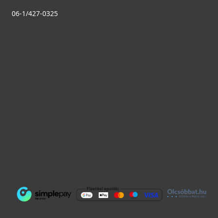
Rendelésre
06-1/427-0325
Részletek
VILPE UNITILE CLICK Univerzális átvezető elem, barna
360114
29 990 Ft
Saját raktárunkban
Részletek