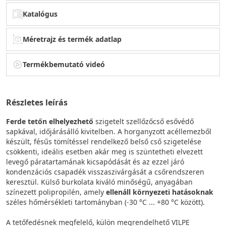
Katalógus
Méretrajz és termék adatlap
Termékbemutató videó
Részletes leírás
Ferde tetőn elhelyezhető
szigetelt szellőzőcső esővédő
sapkával, időjárásálló kivitelben. A horganyzott acéllemezből
készült, fésűs tömítéssel rendelkező belső cső szigetelése
csökkenti, ideális esetben akár meg is szüntetheti elvezett
levegő páratartamának kicsapódását és az ezzel járó
kondenzációs csapadék visszaszivárgását a csőrendszeren
keresztül. Külső burkolata kiváló minőségű, anyagában
színezett polipropilén, amely
ellenáll környezeti hatásoknak
széles hőmérsékleti tartományban (-30 °C ... +80 °C között).
A tetőfedésnek megfelelő, külön megrendelhető VILPE