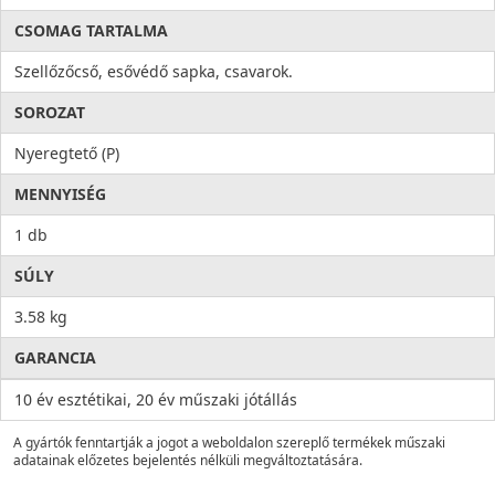
CSOMAG TARTALMA
Szellőzőcső, esővédő sapka, csavarok.
SOROZAT
Nyeregtető (P)
MENNYISÉG
1 db
SÚLY
3.58 kg
GARANCIA
10 év esztétikai, 20 év műszaki jótállás
A gyártók fenntartják a jogot a weboldalon szereplő termékek műszaki
adatainak előzetes bejelentés nélküli megváltoztatására.