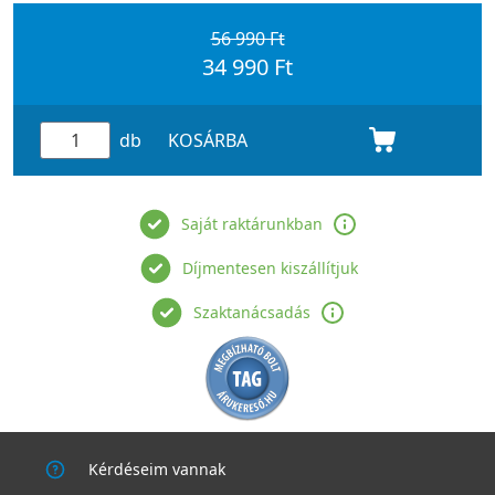
56 990 Ft
34 990 Ft
db
KOSÁRBA
Saját raktárunkban
Díjmentesen kiszállítjuk
Szaktanácsadás
Kérdéseim vannak