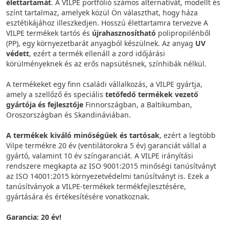
élettartamát
. A VILPE portfólió számos alternatívát, modellt és
színt tartalmaz, amelyek közül Ön választhat, hogy háza
esztétikájához illeszkedjen. Hosszú élettartamra tervezve A
VILPE termékek tartós és
újrahasznosítható
polipropilénből
(PP), egy környezetbarát anyagból készülnek. Az anyag
UV
védett
, ezért a termék ellenáll a zord időjárási
körülményeknek és az erős napsütésnek, színhibák nélkül.
A termékeket egy finn családi vállalkozás, a VILPE gyártja,
amely a szellőző és speciális
tetőfedő termékek vezető
gyártója és fejlesztője
Finnországban, a Baltikumban,
Oroszországban és Skandináviában.
A termékek kiváló minőségűek és tartósak
, ezért a legtöbb
Vilpe termékre 20 év (ventilátorokra 5 év) garanciát vállal a
gyártó, valamint 10 év színgaranciát. A VILPE irányítási
rendszere megkapta az ISO 9001:2015 minőségi tanúsítványt
az ISO 14001:2015 környezetvédelmi tanúsítványt is. Ezek a
tanúsítványok a VILPE-termékek termékfejlesztésére,
gyártására és értékesítésére vonatkoznak.
Garancia: 20 év!