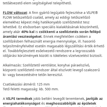
tetőátvezető elem segítségével telepíthető.
FLOW változat
: A finn gyártó legújabb fejlesztése a VILPE®
FLOW tetőszellőző család, amely az eddigi tetőszellőző
elemekhez képest még hatékonyabb szellőztetést tesz
lehetővé. Ez elsősorban speciális kialakításának köszönhető,
amely akár
40%-kal
is
csökkenti a szellőztetés során fellépő
áramlási veszteségeket
. Ennek megfelelően csökken a
szellőzésben felhasznált energia mennyisége, ill. hasonló
teljesítményfelvétel esetén magasabb légszállítási érték érhető
el. Továbbfejlesztett esőelvezető rendszere a legrosszabb
időjárási körülmények között is tökéletes vízelvezetést biztosít.
Alkalmazás: Szellőztető ventilátor, konyhai páraelszívó,
központi szellőztető rendszer által elszívott levegő szakszerű
ki- vagy bevezetésére tetőn keresztül.
Csatlakozási átmérő: 125 mm
Tető feletti magasság: kb. 500 mm.
A
VILPE termékek
jobb beltéri levegőt teremtenek,
javítják az
energiahatékonyságot
és
meghosszabbítják az épületek