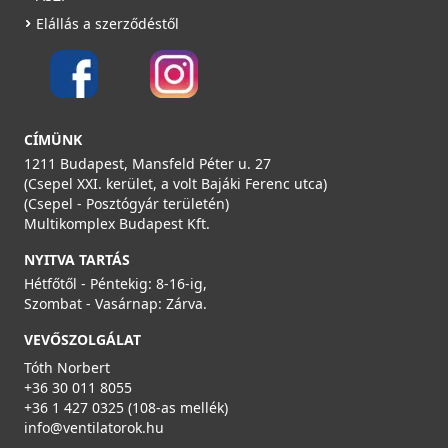
Elállás a szerződéstől
VILPE STEEL CLICK átvezető elem, barna
360024
38 990 Ft
CÍMÜNK
Rendelésre
1211 Budapest, Mansfeld Péter u. 27
(Csepel XXI. kerület, a volt Bajáki Ferenc utca)
Részletek
(Csepel - Posztógyár területén)
Multikomplex Budapest Kft.
NYITVA TARTÁS
Hétfőtől - Péntekig: 8-16-ig,
Szombat - Vasárnap: Zárva.
VEVŐSZOLGÁLAT
Tóth Norbert
VILPE AALTO CLICK átvezető elem, barna
+36 30 011 8055
360064
+36 1 427 0325 (108-as mellék)
info@ventilatorok.hu
28 990 Ft