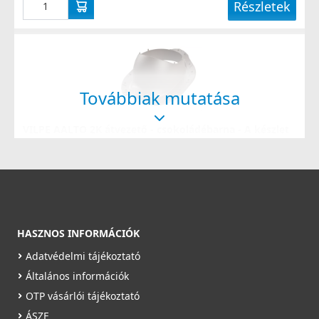
Részletek
Továbbiak mutatása
VILPE AALTO 2K átvezető - csokoládébarna - A készlet
erejéig rendelhető!
74074B
22 090 Ft
Saját raktárunkban
HASZNOS INFORMÁCIÓK
Részletek
Adatvédelmi tájékoztató
Általános információk
OTP vásárlói tájékoztató
ÁSZF