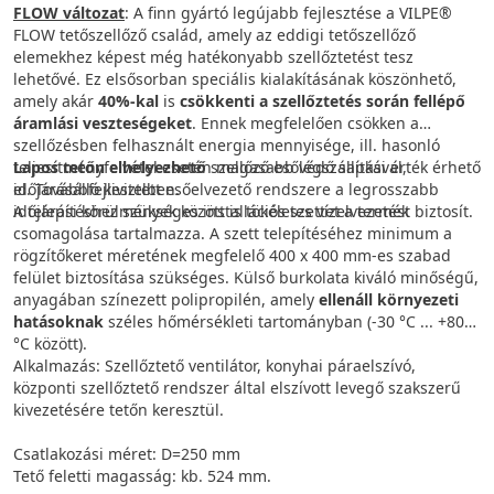
FLOW változat
: A finn gyártó legújabb fejlesztése a VILPE®
FLOW tetőszellőző család, amely az eddigi tetőszellőző
elemekhez képest még hatékonyabb szellőztetést tesz
lehetővé. Ez elsősorban speciális kialakításának köszönhető,
amely akár
40%-kal
is
csökkenti a szellőztetés során fellépő
áramlási veszteségeket
. Ennek megfelelően csökken a
szellőzésben felhasznált energia mennyisége, ill. hasonló
teljesítményfelvétel esetén magasabb légszállítási érték érhető
Lapos tetőn elhelyezhető
szellőző esővédő sapkával,
el. Továbbfejlesztett esőelvezető rendszere a legrosszabb
időjárásálló kivitelben.
időjárási körülmények között is tökéletes vízelvezetést biztosít.
A telepítéshez szükséges installációs szettet a termék
csomagolása tartalmazza. A szett telepítéséhez minimum a
rögzítőkeret méretének megfelelő 400 x 400 mm-es szabad
felület biztosítása szükséges. Külső burkolata kiváló minőségű,
anyagában színezett polipropilén, amely
ellenáll környezeti
hatásoknak
széles hőmérsékleti tartományban (-30 °C ... +80
°C között).
Alkalmazás: Szellőztető ventilátor, konyhai páraelszívó,
központi szellőztető rendszer által elszívott levegő szakszerű
kivezetésére tetőn keresztül.
Csatlakozási méret: D=250 mm
Tető feletti magasság: kb. 524 mm.