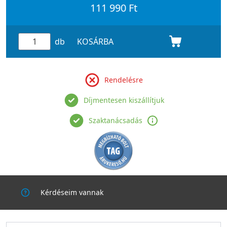
111 990 Ft
db
KOSÁRBA
Rendelésre
Díjmentesen kiszállítjuk
Szaktanácsadás
Kérdéseim vannak