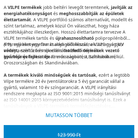
A
VILPE termékek
jobb beltéri levegőt teremtenek,
javítják az
energiahatékonyságot
és
meghosszabbítják az épületek
élettartamát
. A VILPE portfólió számos alternatívát, modellt és
színt tartalmaz, amelyek közül Ön választhat, hogy háza
esztétikájához illeszkedjen. Hosszú élettartamra tervezve A
VILPE termékek tartós és
újrahasznosítható
polipropilénből
(PP), egy környezetbarát anyagból készülnek. Az anyag
A termékeket egy finn családi vállalkozás, a VILPE gyártja,
UV
védett
amely a szellőző és speciális
, ezért a termék ellenáll a zord időjárási
tetőfedő termékek vezető
körülményeknek is. és az erős napsütést, színhibák nélkül.
gyártója és fejlesztője
Finnországban, a Baltikumban,
Oroszországban és Skandináviában.
A termékek kiváló minőségűek és tartósak
, ezért a legtöbb
Vilpe termékre 20 év (ventilátorokra 5 év) garanciát vállal a
gyártó, valamint 10 év színgaranciát. A VILPE irányítási
rendszere megkapta az ISO 9001:2015 minőségi tanúsítványt
az ISO 14001:2015 környezetvédelmi tanúsítványt is. Ezek a
tanúsítványok a VILPE-termékek termékfejlesztésére,
gyártására és értékesítésére vonatkoznak.
MUTASSON TÖBBET
123 990 Ft