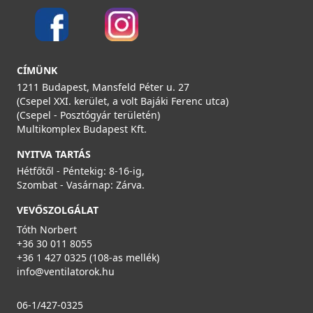
VILPE® 110-155 csőkivezető elem, fekete
741002
27 990 Ft
27 990 Ft
CÍMÜNK
Saját raktárunkban
1211 Budapest, Mansfeld Péter u. 27
(Csepel XXI. kerület, a volt Bajáki Ferenc utca)
Részletek
(Csepel - Posztógyár területén)
Multikomplex Budapest Kft.
NYITVA TARTÁS
Hétfőtől - Péntekig: 8-16-ig,
Szombat - Vasárnap: Zárva.
VEVŐSZOLGÁLAT
Tóth Norbert
VILPE 125P/IS/500 FLOW tetőszellőző, vörös
+36 30 011 8055
350048
+36 1 427 0325 (108-as mellék)
info@ventilatorok.hu
34 990 Ft
56 990 Ft
06-1/427-0325
Saját raktárunkban