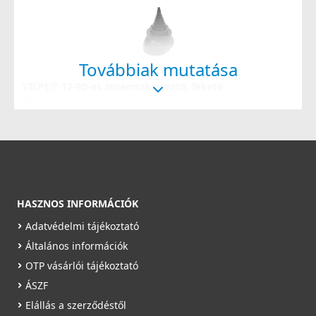
Továbbiak mutatása
VILPE® 12-90-es antennakivezető, fekete
74092
16 990 Ft
17 990 Ft
Rendelésre
Részletek
HASZNOS INFORMÁCIÓK
Adatvédelmi tájékoztató
Általános információk
OTP vásárlói tájékoztató
ÁSZF
Elállás a szerződéstől