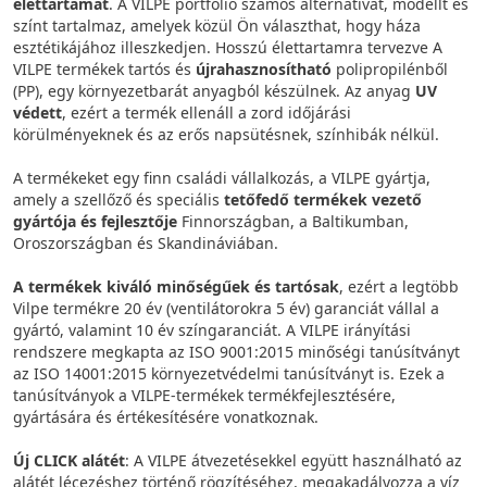
élettartamát
. A VILPE portfólió számos alternatívát, modellt és
színt tartalmaz, amelyek közül Ön választhat, hogy háza
esztétikájához illeszkedjen. Hosszú élettartamra tervezve A
VILPE termékek tartós és
újrahasznosítható
polipropilénből
(PP), egy környezetbarát anyagból készülnek. Az anyag
UV
védett
, ezért a termék ellenáll a zord időjárási
körülményeknek és az erős napsütésnek, színhibák nélkül.
A termékeket egy finn családi vállalkozás, a VILPE gyártja,
amely a szellőző és speciális
tetőfedő termékek vezető
gyártója és fejlesztője
Finnországban, a Baltikumban,
Oroszországban és Skandináviában.
A termékek kiváló minőségűek és tartósak
, ezért a legtöbb
Vilpe termékre 20 év (ventilátorokra 5 év) garanciát vállal a
gyártó, valamint 10 év színgaranciát. A VILPE irányítási
rendszere megkapta az ISO 9001:2015 minőségi tanúsítványt
az ISO 14001:2015 környezetvédelmi tanúsítványt is. Ezek a
tanúsítványok a VILPE-termékek termékfejlesztésére,
gyártására és értékesítésére vonatkoznak.
Új CLICK alátét
: A VILPE átvezetésekkel együtt használható az
alátét lécezéshez történő rögzítéséhez, megakadályozza a víz