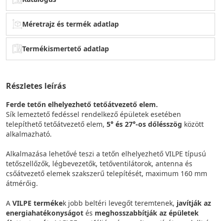
Méretrajz és termék adatlap
Termékismertető adatlap
Részletes leírás
Ferde tetőn elhelyezhető tetőátvezető elem.
Sík lemeztető fedéssel rendelkező épületek esetében
telepíthető tetőátvezető elem,
5° és 27°-os dőlésszög
között
alkalmazható.
Alkalmazása lehetővé teszi a tetőn elhelyezhető VILPE típusú
tetőszellőzők, légbevezetők, tetőventilátorok, antenna és
csőátvezető elemek szakszerű telepítését, maximum 160 mm
átmérőig.
A
VILPE terméke
k jobb beltéri levegőt teremtenek,
javítják az
energiahatékonyságot
és
meghosszabbítják az épületek