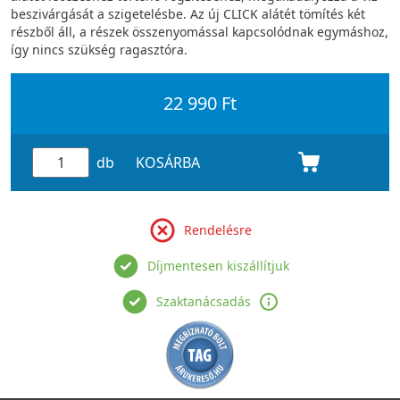
beszivárgását a szigetelésbe. Az új CLICK alátét tömítés két
részből áll, a részek összenyomással kapcsolódnak egymáshoz,
így nincs szükség ragasztóra.
22 990 Ft
db
KOSÁRBA
Rendelésre
Díjmentesen kiszállítjuk
Szaktanácsadás