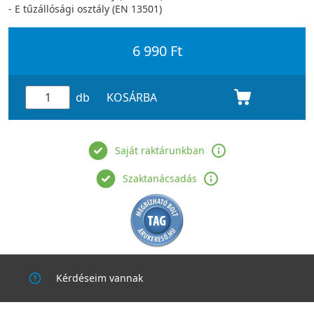
- E tűzállósági osztály (EN 13501)
6 990 Ft
db
KOSÁRBA
Saját raktárunkban
Szaktanácsadás
Kérdéseim vannak