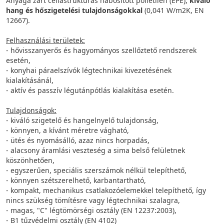
Anyaga zárt cellastruktúrás habosított polietilén (EPE),
kiváló
hang és hőszigetelési tulajdonságokkal
(0,041 W/m2K, EN
12667).
Felhasználási területek:
- hővisszanyerős és hagyományos szellőztető rendszerek
esetén,
- konyhai páraelszívók légtechnikai kivezetésének
kialakításánál,
- aktív és passzív légutánpótlás kialakítása esetén.
Tulajdonságok:
- kiváló szigetelő és hangelnyelő tulajdonság,
- könnyen, a kívánt méretre vágható,
- ütés és nyomásálló, azaz nincs horpadás,
- alacsony áramlási veszteség a sima belső felületnek
köszönhetően,
- egyszerűen, speciális szerszámok nélkül telepíthető,
- könnyen szétszerelhető, karbantartható,
- kompakt, mechanikus csatlakozóelemekkel telepíthető, így
nincs szükség tömítésre vagy légtechnikai szalagra,
- magas, "C" légtömörségi osztály (EN 12237:2003),
- B1 tűzvédelmi osztály (EN 4102)