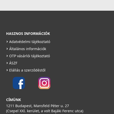
4 990 Ft
Saját raktárunkban
Részletek
HASZNOS INFORMÁCIÓK
Adatvédelmi tájékoztató
Általános információk
OTP vásárlói tájékoztató
ÁSZF
U - Szigetelt csőkapocs / csőtoldó 125 mm
Elállás a szerződéstől
188265
3 990 Ft
Saját raktárunkban
CÍMÜNK
Részletek
1211 Budapest, Mansfeld Péter u. 27
(Csepel XXI. kerület, a volt Bajáki Ferenc utca)