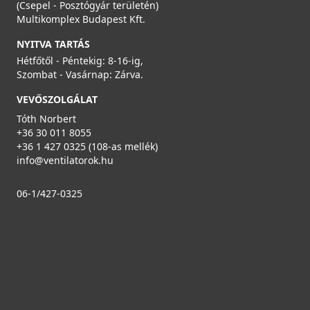
(Csepel - Posztógyár területén)
Multikomplex Budapest Kft.
NYITVA TARTÁS
Hétfőtől - Péntekig: 8-16-ig,
Szombat - Vasárnap: Zárva.
VEVŐSZOLGÁLAT
Tóth Norbert
+36 30 011 8055
+36 1 427 0325 (108-as mellék)
info@ventilatorok.hu
06-1/427-0325