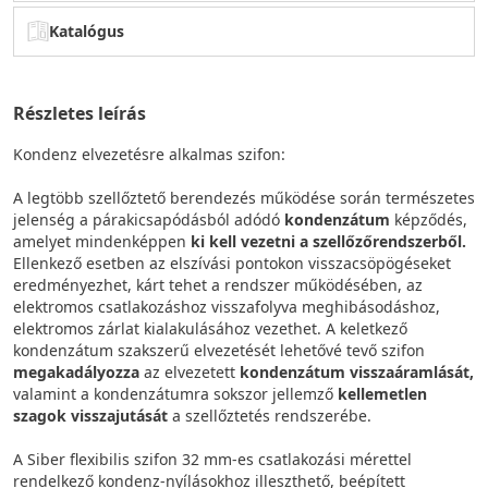
Katalógus
Részletes leírás
Kondenz elvezetésre alkalmas szifon:
A legtöbb szellőztető berendezés működése során természetes
jelenség a párakicsapódásból adódó
kondenzátum
képződés,
amelyet mindenképpen
ki kell vezetni a szellőzőrendszerből.
Ellenkező esetben az elszívási pontokon visszacsöpögéseket
eredményezhet, kárt tehet a rendszer működésében, az
elektromos csatlakozáshoz visszafolyva meghibásodáshoz,
elektromos zárlat kialakulásához vezethet. A keletkező
kondenzátum szakszerű elvezetését lehetővé tevő szifon
megakadályozza
az elvezetett
kondenzátum visszaáramlását,
valamint a kondenzátumra sokszor jellemző
kellemetlen
szagok visszajutását
a szellőztetés rendszerébe.
A Siber flexibilis szifon 32 mm-es csatlakozási mérettel
rendelkező kondenz-nyílásokhoz illeszthető, beépített