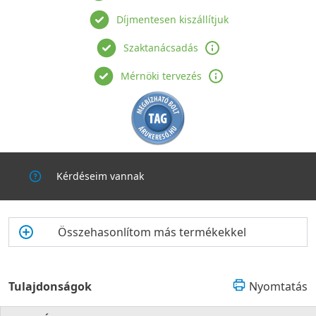
Díjmentesen kiszállítjuk
Szaktanácsadás
Mérnöki tervezés
Kérdéseim vannak
Összehasonlítom más termékekkel
Tulajdonságok
Nyomtatás