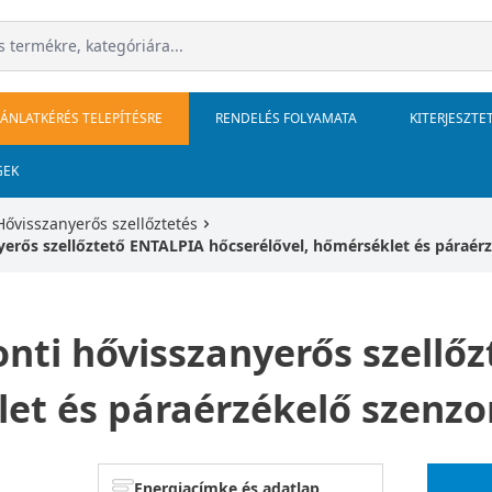
JÁNLATKÉRÉS TELEPÍTÉSRE
RENDELÉS FOLYAMATA
KITERJESZTE
GEK
Hővisszanyerős szellőztetés
rős szellőztető ENTALPIA hőcserélővel, hőmérséklet és páraérz
ti hővisszanyerős szellő
et és páraérzékelő szenzo
Energiacímke és adatlap