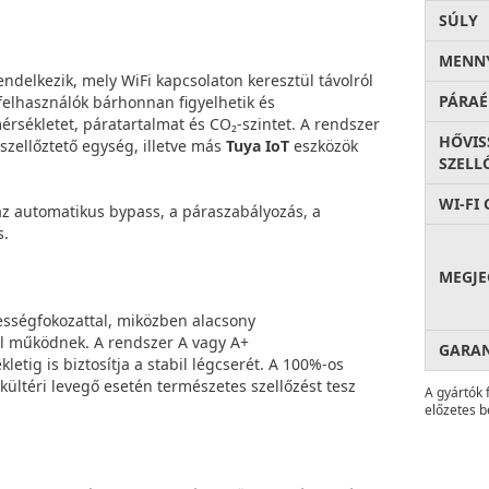
SÚLY
MENNY
ndelkezik, mely WiFi kapcsolaton keresztül távolról
PÁRAÉ
 felhasználók bárhonnan figyelhetik és
érsékletet, páratartalmat és CO₂-szintet. A rendszer
HŐVIS
 szellőztető egység, illetve más
Tuya IoT
eszközök
SZELL
WI-FI
, az automatikus bypass, a páraszabályozás, a
s.
MEGJE
ességfokozattal, miközben alacsony
el működnek. A rendszer A vagy A+
GARA
etig is biztosítja a stabil légcserét. A 100%-os
ltéri levegő esetén természetes szellőzést tesz
A gyártók 
előzetes b