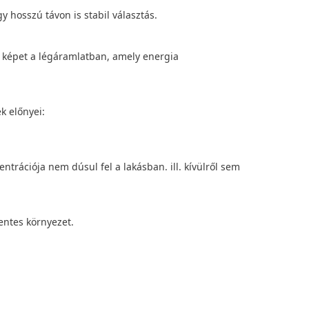
y hosszú távon is stabil választás.
 képet a légáramlatban, amely energia
k előnyei:
rációja nem dúsul fel a lakásban. ill. kívülről sem
entes környezet.