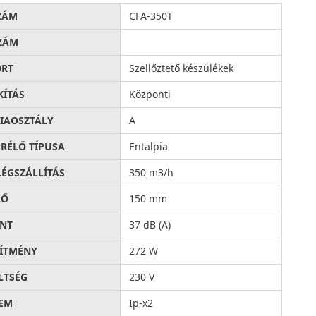
ZÁM
CFA-350T
ZÁM
ORT
Szellőztető készülékek
KÍTÁS
Központi
IAOSZTÁLY
A
RÉLŐ TÍPUSA
Entalpia
LÉGSZÁLLÍTÁS
350 m3/h
RŐ
150 mm
INT
37 dB (A)
SÍTMÉNY
272 W
LTSÉG
230 V
EM
Ip-x2