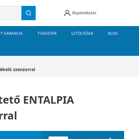
Bejelentkezés
TT GARANCIA
TUDÁSTÁR
LETÖLTÉSEK
BLOG
ékelő szenzorral
ztető ENTALPIA
rral