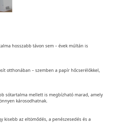
rtalma hosszabb távon sem – évek múltán is
tosít otthonában – szemben a papír hőcserélőkkel,
b sótartalma mellett is megbízható marad, amely
 könnyen károsodhatnak.
gy kisebb az eltömődés, a penészesedés és a