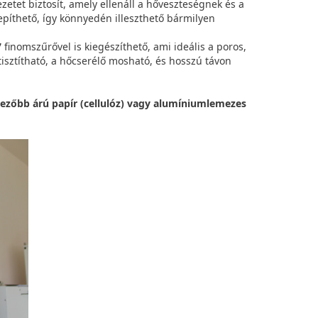
etet biztosít, amely ellenáll a hőveszteségnek és a
elepíthető, így könnyedén illeszthető bármilyen
7
finomszűrővel is kiegészíthető, ami ideális a poros,
isztítható, a hőcserélő mosható, és hosszú távon
ezőbb árú papír (cellulóz) vagy alumíniumlemezes