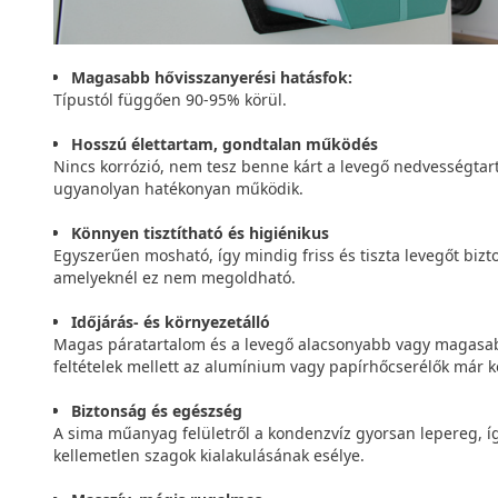
Magasabb hővisszanyerési hatásfok:
Típustól függően 90-95% körül.
Hosszú élettartam, gondtalan működés
Nincs korrózió, nem tesz benne kárt a levegő nedvességta
ugyanolyan hatékonyan működik.
Könnyen tisztítható és higiénikus
Egyszerűen mosható, így mindig friss és tiszta levegőt biz
amelyeknél ez nem megoldható.
Időjárás- és környezetálló
Magas páratartalom és a levegő alacsonyabb vagy magasab
feltételek mellett az alumínium vagy papírhőcserélők már
Biztonság és egészség
A sima műanyag felületről a kondenzvíz gyorsan lepereg, í
kellemetlen szagok kialakulásának esélye.