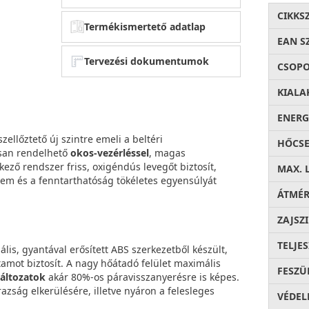
CIKKS
Termékismertető adatlap
EAN S
Tervezési dokumentumok
CSOP
KIALA
ENERG
llőztető új szintre emeli a beltéri
HŐCSE
isan rendelhető
okos-vezérléssel
, magas
ző rendszer friss, oxigéndús levegőt biztosít,
MAX. 
lem és a fenntarthatóság tökéletes egyensúlyát
ÁTMÉ
ZAJSZ
TELJE
lis, gyantával erősített ABS szerkezetből készült,
tamot biztosít. A nagy hőátadó felület maximális
FESZÜ
áltozatok
akár 80%-os páravisszanyerésre is képes.
zság elkerülésére, illetve nyáron a felesleges
VÉDEL