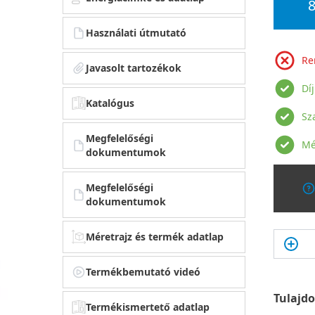
8
Használati útmutató
Re
Javasolt tartozékok
Dí
Katalógus
Sz
Megfelelőségi
Mé
dokumentumok
Megfelelőségi
dokumentumok
Méretrajz és termék adatlap
Termékbemutató videó
Tulajd
Termékismertető adatlap