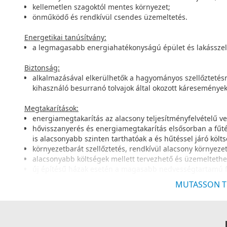
kellemetlen szagoktól mentes környezet;
önműködő és rendkívül csendes üzemeltetés.
Energetikai tanúsítvány:
a legmagasabb energiahatékonyságú épület és lakásszell
Biztonság:
alkalmazásával elkerülhetők a hagyományos szellőztetésné
kihasználó besurranó tolvajok által okozott káresemények
Megtakarítások:
energiamegtakarítás az alacsony teljesítményfelvételű ven
hővisszanyerés és energiamegtakarítás elsősorban a fűtés
is alacsonyabb szinten tarthatóak a és hűtéssel járó költ
környezetbarát szellőztetés, rendkívül alacsony környezet
alacsonyabb költségek mellett tervezhető és üzemeltethet
új építésű házak esetén a magasabb nedvességtartamú f
penészesedés;
MUTASSON T
egyes esetekben adójóváírások és kedvezőbb biztosítási fe
szabályozásoknak megfelelően.