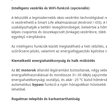
Intelligens vezérlés és WiFi-funkció (opcionális)
A készülék a legmodernebb okos-vezérlési technológiával re
is vezérelhető a Smart Life alkalmazással (Android / iOS). A
szabályozhatják a beltéri levegőminőséget, beleértve a hőm
képes csoportos és összekapcsolt (linkage) vezérlésre, több
egyidejű irányítására.
Az intelligens funkciók között megtalálható a heti időzítés
szűrőcsere-jelzés, valamint az energiafogyasztás kijelzése i
Kiemelkedő energiahatékonyság és halk működés
Az
EC motorok
állandó légáramlást biztosítanak, négy seb
energiafelhasználással és mindössze 31–35 dB(A) zajszintt
energiahatékonysági osztályú, és akár -25 °C külső hőmérsékl
automatikus
bypass
funkció a nyári hónapokban hűvösebb kü
lehetővé.
Rugalmas telepítés és karbantarthatóság