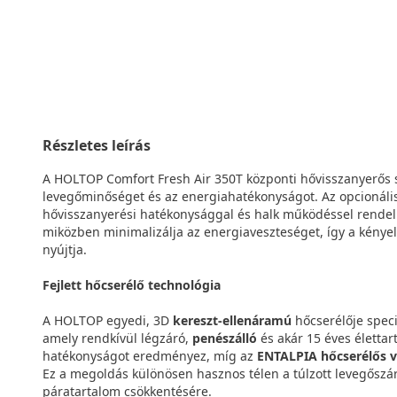
Részletes leírás
A HOLTOP Comfort Fresh Air 350T központi hővisszanyerős sze
levegőminőséget és az energiahatékonyságot. Az opcionál
hővisszanyerési hatékonysággal és halk működéssel rendelke
miközben minimalizálja az energiaveszteséget, így a kénye
nyújtja.
Fejlett hőcserélő technológia
A HOLTOP egyedi, 3D
kereszt-ellenáramú
hőcserélője speciá
amely rendkívül légzáró,
penészálló
és akár 15 éves élettar
hatékonyságot eredményez, míg az
ENTALPIA hőcserélős v
Ez a megoldás különösen hasznos télen a túlzott levegőszára
páratartalom csökkentésére.