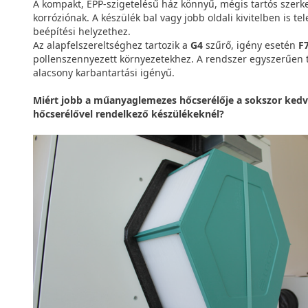
A kompakt, EPP-szigetelésű ház könnyű, mégis tartós szerkez
korróziónak. A készülék bal vagy jobb oldali kivitelben is t
beépítési helyzethez.
Az alapfelszereltséghez tartozik a
G4
szűrő, igény esetén
F
pollenszennyezett környezetekhez. A rendszer egyszerűen t
alacsony karbantartási igényű.
Miért jobb a műanyaglemezes hőcserélője a sokszor kedv
hőcserélővel rendelkező készülékeknél?