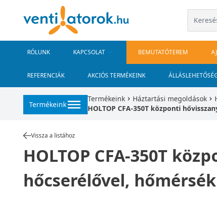
RÓLUNK
KAPCSOLAT
BEMUTATÓTEREM
A
REFERENCIÁK
AKCIÓS TERMÉKEINK
ÁLLÁSLEHETŐSÉ
Termékeink
Háztartási megoldások
Termékeink
HOLTOP CFA-350T központi hővisszanye
Vissza a listához
HOLTOP CFA-350T közpon
hőcserélővel, hőmérsékl