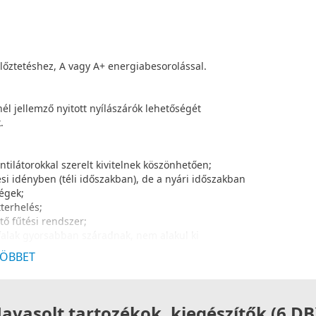
őztetéshez, A vagy A+ energiabesorolással.
l jellemző nyitott nyílászárók lehetőségét
.
tilátorokkal szerelt kivitelnek köszönhetően;
i idényben (téli időszakban), de a nyári időszakban
ségek;
terhelés;
ő fűtési rendszer;
alak gyorsabban száradnak, nem alakul ki
ÖBBET
ltételek érhetőek el a helyi (pl. önkormányzati)
Javasolt tartozékok, kiegészítők (6 DB