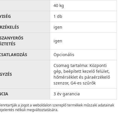
40 kg
ISÉG
1 db
RZÉKELÉS
igen
SZANYERŐS
igen
ŐZTETÉS
 CSATLAKOZÁS
Opcionális
Csomag tartalma: Központi
gép, beépített kezelő felület,
GYZÉS
hőmérséklet és páraérzékelő
szenzor, G4-es szűrők
NCIA
3 év garancia
fenntartják a jogot a weboldalon szereplő termékek műszaki adatainak
ejelentés nélküli megváltoztatására.