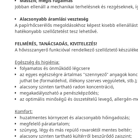
Masszív, mégis rugalmas
Jobban ellenáll a mechanikai terhelésnek és rezgéseknek, íg
Alacsonyabb áramlási veszteség
A papírhőcserélős megoldásokhoz képest kisebb ellenállást
hatékonyabb szellőztetést tesz lehetővé.
FELMÉRÉS, TANÁCSADÁS, KIVITELEZÉS!
A hővisszanyerő funkcióval rendelkező szellőztető készüléke
Egészség és higiénia:
folyamatos és önműködő légcsere
az egyes egészségre ártalmas "szennyező" anyagok koncent
juthat be (formaldehid, illékony szerves vegyületek, stb.);
alacsony szinten tartható radon koncentráció,
megakadályozható a penészképződés;
az optimális minőségű és összetételű levegő, allergén-m
Komfort:
huzatmentes környezet és alacsonyabb hőingadozás;
megfelelő páratartalom;
szúnyog, légy és más repülő rovaroktól mentes beltér;
alacsony szinten tartható kültérről beszűrődő zajszint;