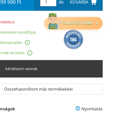
99 990 Ft
db
KOSÁRBA
ndelésre
TELEPÍTÉST KÉREK
jmentesen kiszállítjuk
aktanácsadás
rnöki tervezés
Kérdéseim vannak
Összehasonlítom más termékekkel
onságok
Nyomtatás