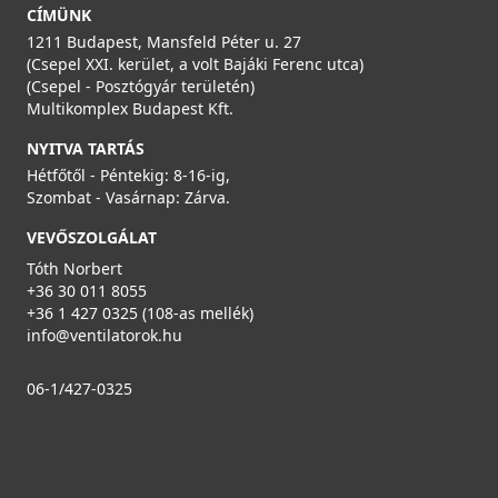
CÍMÜNK
1211 Budapest, Mansfeld Péter u. 27
(Csepel XXI. kerület, a volt Bajáki Ferenc utca)
(Csepel - Posztógyár területén)
Multikomplex Budapest Kft.
NYITVA TARTÁS
Hétfőtől - Péntekig: 8-16-ig,
Szombat - Vasárnap: Zárva.
VEVŐSZOLGÁLAT
Tóth Norbert
+36 30 011 8055
+36 1 427 0325 (108-as mellék)
info@ventilatorok.hu
06-1/427-0325