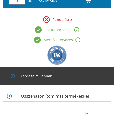
db
KOSÁRBA
Rendelésre
Szaktanácsadás
Mérnöki tervezés
Kérdéseim vannak
Összehasonlítom más termékekkel