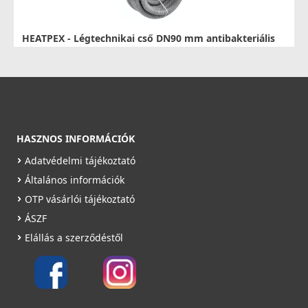
HEATPEX - Légtechnikai cső DN90 mm antibakteriális
műanyag 50 m egységben ARIA CONNECT
52009005000W
79 990 Ft
Rendelésre
HASZNOS INFORMÁCIÓK
Részletek
Adatvédelmi tájékoztató
Általános információk
OTP vásárlói tájékoztató
ÁSZF
Elállás a szerződéstől