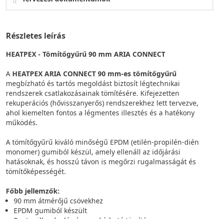
Részletes leírás
HEATPEX - Tömítőgyűrű 90 mm ARIA CONNECT
A
HEATPEX ARIA CONNECT 90 mm-es tömítőgyűrű
megbízható és tartós megoldást biztosít légtechnikai
rendszerek csatlakozásainak tömítésére. Kifejezetten
rekuperációs (hővisszanyerős) rendszerekhez lett tervezve,
ahol kiemelten fontos a légmentes illesztés és a hatékony
működés.
A tömítőgyűrű kiváló minőségű EPDM (etilén-propilén-dién
monomer) gumiból készül, amely ellenáll az időjárási
hatásoknak, és hosszú távon is megőrzi rugalmasságát és
tömítőképességét.
Főbb jellemzők:
90 mm átmérőjű csövekhez
EPDM gumiból készült