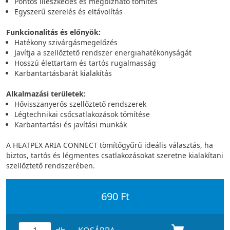
Pontos illeszkedés és megbízható tömítés
Egyszerű szerelés és eltávolítás
Funkcionalitás és előnyök:
Hatékony szivárgásmegelőzés
Javítja a szellőztető rendszer energiahatékonyságát
Hosszú élettartam és tartós rugalmasság
Karbantartásbarát kialakítás
Alkalmazási területek:
Hővisszanyerős szellőztető rendszerek
Légtechnikai csőcsatlakozások tömítése
Karbantartási és javítási munkák
A HEATPEX ARIA CONNECT tömítőgyűrű ideális választás, ha
biztos, tartós és légmentes csatlakozásokat szeretne kialakítani
szellőztető rendszerében.
690 Ft