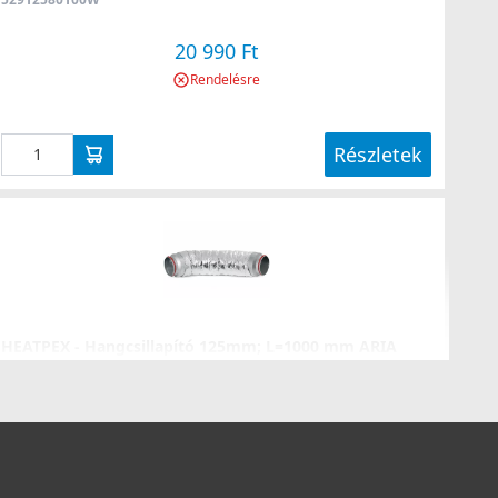
20 990 Ft
Rendelésre
Részletek
HEATPEX - Hangcsillapító 125mm; L=1000 mm ARIA
ADURO
52010300100T
31 990 Ft
Saját raktárunkban