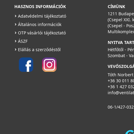
Részletek
HASZNOS INFORMÁCIÓK
CÍMÜNK
1211 Budapes
Adatvédelmi tájékoztató
(Csepel XXI. 
Általános információk
(Csepel - Pos
Multikomplex
OTP vásárlói tájékoztató
ÁSZF
NYITVA TAR
Elállás a szerződéstől
Hétfőtől - Pé
Szombat - Va
VEVŐSZOLG
Tóth Norbert
+36 30 011 8
+36 1 427 03
info@ventila
06-1/427-032