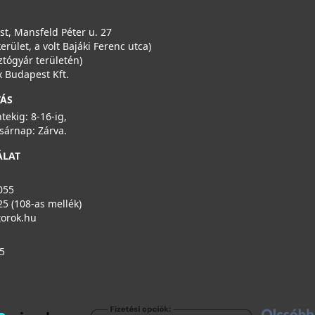
Részletek
t, Mansfeld Péter u. 27
kerület, a volt Bajáki Ferenc utca)
ztógyár területén)
 Budapest Kft.
TÁS
ntekig: 8-16-ig,
sárnap: Zárva.
ÁLAT
055
25 (108-as mellék)
torok.hu
5