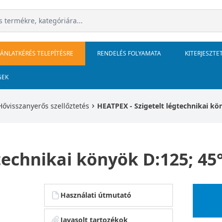
JÁNLATKÉRÉS TELEPÍTÉSRE
RENDELÉS FOLYAMATA
KITERJESZTE
GEK
Hővisszanyerős szellőztetés
HEATPEX - Szigetelt légtechnikai k
gtechnikai könyök D:125; 4
Használati útmutató
Javasolt tartozékok