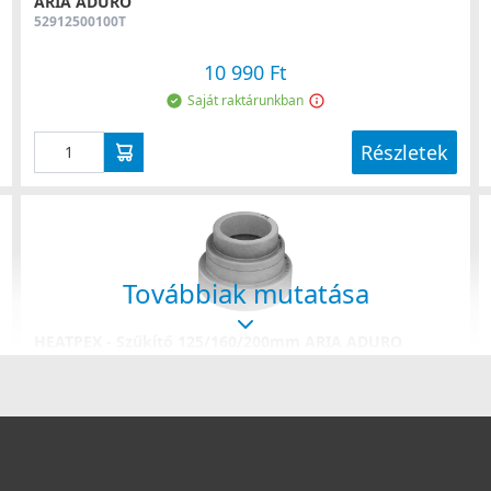
ARIA ADURO
52912500100T
10 990 Ft
Saját raktárunkban
Részletek
Továbbiak mutatása
HEATPEX - Szűkítő 125/160/200mm ARIA ADURO
52010200100T
6 990 Ft
Saját raktárunkban