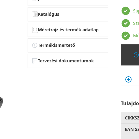
Sa
Katalógus
Sz
Méretrajz és termék adatlap
Mé
Termékismertető
Tervezési dokumentumok
Tulajd
CIKKS
EAN S