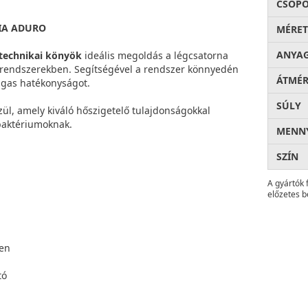
CSOP
ARIA ADURO
MÉRET
ANYA
technikai könyök
ideális megoldás a légcsatorna
 rendszerekben. Segítségével a rendszer könnyedén
ÁTMÉ
agas hatékonyságot.
SÚLY
szül, amely kiváló hőszigetelő tulajdonságokkal
baktériumoknak.
MENNY
SZÍN
A gyártók 
előzetes b
ben
tó