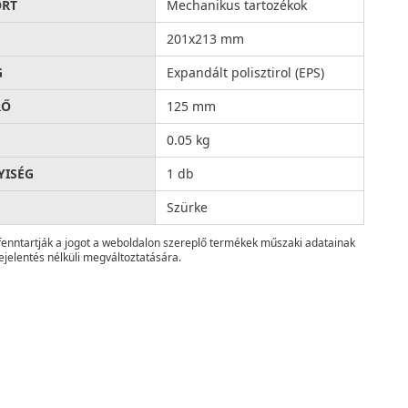
ORT
Mechanikus tartozékok
201x213 mm
G
Expandált polisztirol (EPS)
RŐ
125 mm
0.05 kg
ISÉG
1 db
Szürke
fenntartják a jogot a weboldalon szereplő termékek műszaki adatainak
ejelentés nélküli megváltoztatására.