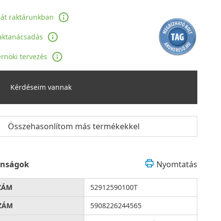
ját raktárunkban
aktanácsadás
rnöki tervezés
Kérdéseim vannak
Összehasonlítom más termékekkel
onságok
Nyomtatás
ZÁM
52912590100T
ZÁM
5908226244565