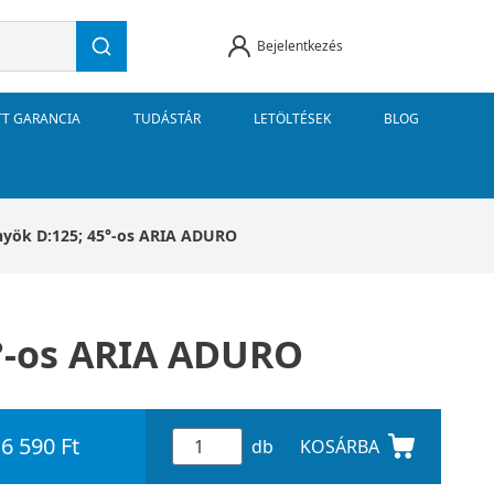
Bejelentkezés
TT GARANCIA
TUDÁSTÁR
LETÖLTÉSEK
BLOG
önyök D:125; 45°-os ARIA ADURO
5°-os ARIA ADURO
6 590 Ft
db
KOSÁRBA