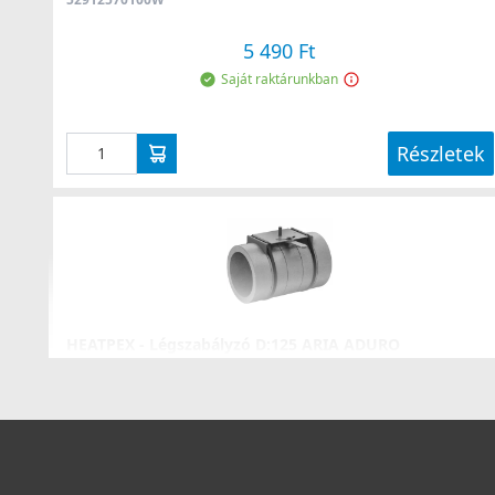
5 490 Ft
Saját raktárunkban
Részletek
HEATPEX - Légszabályzó D:125 ARIA ADURO
52912560100W
29 990 Ft
Saját raktárunkban