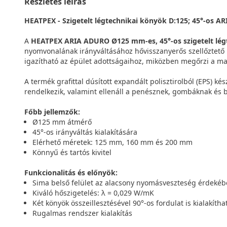
Részletes leírás
HEATPEX - Szigetelt légtechnikai könyök D:125; 45°-os 
A
HEATPEX ARIA ADURO Ø125 mm-es, 45°-os szigetelt lég
nyomvonalának irányváltásához hővisszanyerős szellőztető
igazítható az épület adottságaihoz, miközben megőrzi a m
A termék grafittal dúsított expandált polisztirolból (EPS) ké
rendelkezik, valamint ellenáll a penésznek, gombáknak és 
Főbb jellemzők:
Ø125 mm átmérő
45°-os irányváltás kialakítására
Elérhető méretek: 125 mm, 160 mm és 200 mm
Könnyű és tartós kivitel
Funkcionalitás és előnyök:
Sima belső felület az alacsony nyomásveszteség érdeké
Kiváló hőszigetelés: λ = 0,029 W/mK
Két könyök összeillesztésével 90°-os fordulat is kialakítha
Rugalmas rendszer kialakítás