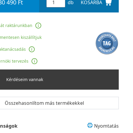
30 490 Ft
db
KOSÁRBA
ját raktárunkban
jmentesen kiszállítjuk
aktanácsadás
rnöki tervezés
Kérdéseim vannak
Összehasonlítom más termékekkel
onságok
Nyomtatás