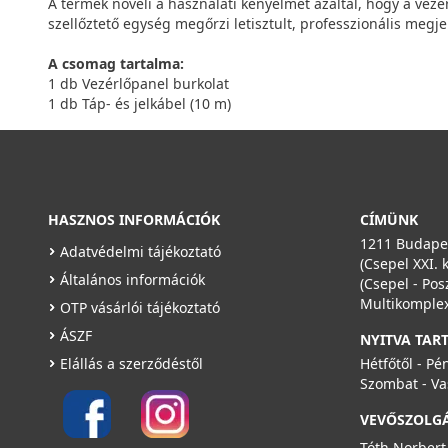
A termék növeli a használati kényelmet azáltal, hogy a vez
szellőztető egység megőrzi letisztult, professzionális megje
A csomag tartalma:
1 db Vezérlőpanel burkolat
1 db Táp- és jelkábel (10 m)
HASZNOS INFORMÁCIÓK
CÍMÜNK
1211 Budapes
Adatvédelmi tájékoztató
(Csepel XXI. 
Általános információk
(Csepel - Pos
Multikomplex
OTP vásárlói tájékoztató
ÁSZF
NYITVA TAR
Elállás a szerződéstől
Hétfőtől - Pé
Szombat - Va
VEVŐSZOLG
Tóth Norbert