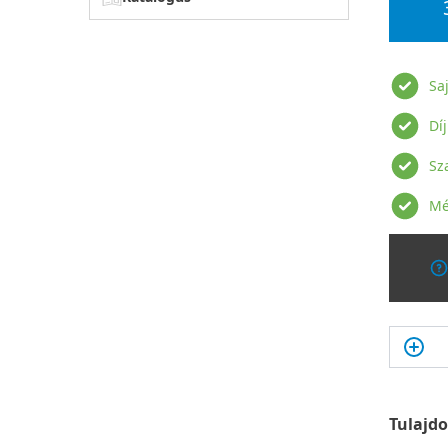
Sa
Dí
Sz
Mé
Tulajd