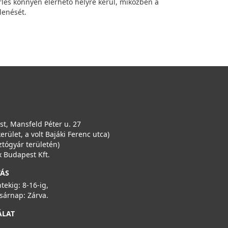
érlés könnyen elérhető helyre kerül, miközben a
lenését.
t, Mansfeld Péter u. 27
kerület, a volt Bajáki Ferenc utca)
ztógyár területén)
 Budapest Kft.
TÁS
ntekig: 8-16-ig,
sárnap: Zárva.
ÁLAT