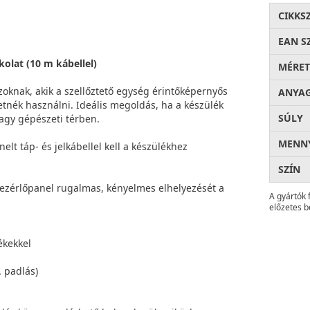
CIKKS
EAN S
olat (10 m kábellel)
MÉRET
zoknak, akik a szellőztető egység érintőképernyős
ANYA
retnék használni. Ideális megoldás, ha a készülék
SÚLY
agy gépészeti térben.
MENNY
lt táp- és jelkábellel kell a készülékhez
SZÍN
vezérlőpanel rugalmas, kényelmes elhelyezését a
A gyártók 
előzetes b
ékekkel
. padlás)