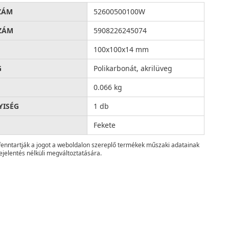
ZÁM
52600500100W
ZÁM
5908226245074
100x100x14 mm
G
Polikarbonát, akrilüveg
0.066 kg
ISÉG
1 db
Fekete
fenntartják a jogot a weboldalon szereplő termékek műszaki adatainak
ejelentés nélküli megváltoztatására.