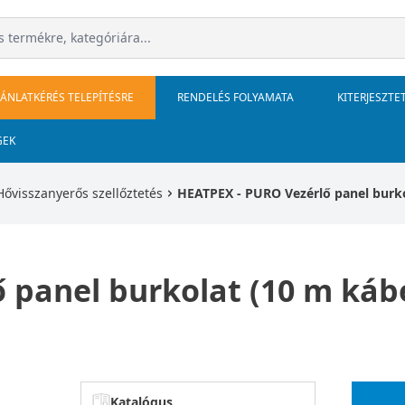
JÁNLATKÉRÉS TELEPÍTÉSRE
RENDELÉS FOLYAMATA
KITERJESZTE
GEK
Hővisszanyerős szellőztetés
HEATPEX - PURO Vezérlő panel burko
panel burkolat (10 m kábel
Katalógus