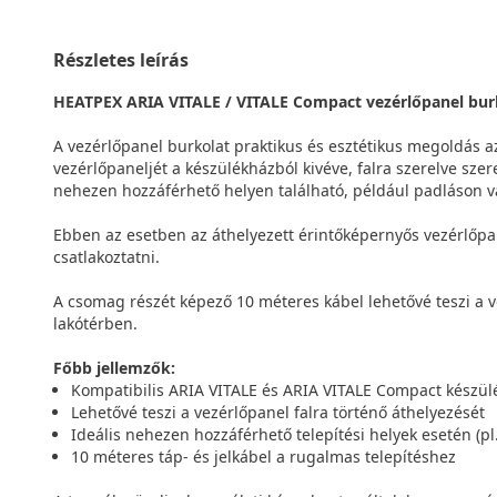
Részletes leírás
HEATPEX ARIA VITALE / VITALE Compact vezérlőpanel burk
A vezérlőpanel burkolat praktikus és esztétikus megoldás a
vezérlőpaneljét a készülékházból kivéve, falra szerelve sze
nehezen hozzáférhető helyen található, például padláson v
Ebben az esetben az áthelyezett érintőképernyős vezérlőpane
csatlakoztatni.
A csomag részét képező 10 méteres kábel lehetővé teszi a 
lakótérben.
Főbb jellemzők:
Kompatibilis ARIA VITALE és ARIA VITALE Compact készül
Lehetővé teszi a vezérlőpanel falra történő áthelyezését
Ideális nehezen hozzáférhető telepítési helyek esetén (pl
10 méteres táp- és jelkábel a rugalmas telepítéshez