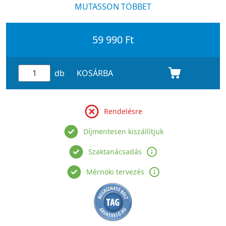
Az osztóelem burkolat az alábbi elemeket tartalmazza:
MUTASSON TÖBBET
59 990 Ft
db
KOSÁRBA
Rendelésre
Díjmentesen kiszállítjuk
Szaktanácsadás
Mérnöki tervezés