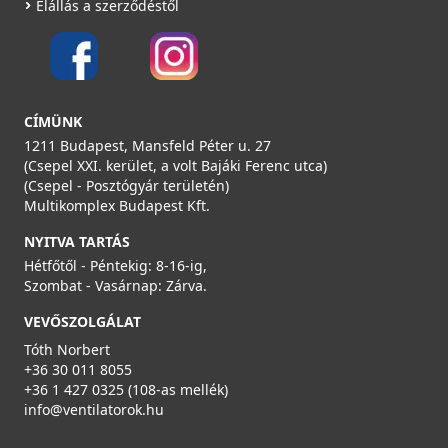
Elállás a szerződéstől
CÍMÜNK
1211 Budapest, Mansfeld Péter u. 27
(Csepel XXI. kerület, a volt Bajáki Ferenc utca)
(Csepel - Posztógyár területén)
Multikomplex Budapest Kft.
NYITVA TARTÁS
Hétfőtől - Péntekig: 8-16-ig,
Szombat - Vasárnap: Zárva.
VEVŐSZOLGÁLAT
Tóth Norbert
+36 30 011 8055
+36 1 427 0325 (108-as mellék)
info@ventilatorok.hu