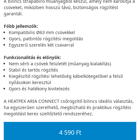
A bilincs strapabíró műanyagból készül, amely nem károsítja a
csöveket, miközben hosszú távú, biztonságos rögzítést
garantál.
Főbb jellemzők:
Kompatibilis Ø63 mm csövekkel
Gyors, pattintós rögzítési megoldás
Egyszerű szerelés két csavarral
Funkcionalitás és előnyök:
Nem sérti a csövek felületét (műanyag kialakítás)
Stabil és tartós rögzítés
Kiegészítő rögzítési lehetőség kábelkötegelővel a felső
nyílásokon keresztül
Gyors és hatékony kivitelezés
A HEATPEX ARIA CONNECT csőrögzítő bilincs ideális választás,
ha egyszerűen szerelhető, megbízható és praktikus rögzítési
megoldást keres szellőztető rendszeréhez.
4 590 Ft