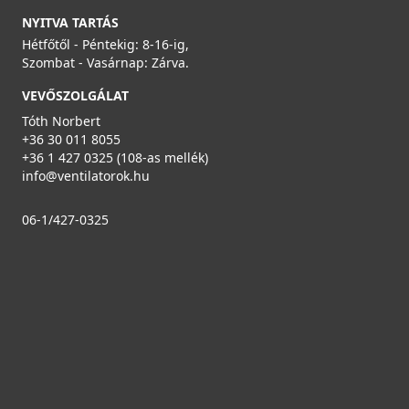
NYITVA TARTÁS
Hétfőtől - Péntekig: 8-16-ig,
Szombat - Vasárnap: Zárva.
VEVŐSZOLGÁLAT
Tóth Norbert
+36 30 011 8055
+36 1 427 0325 (108-as mellék)
info@ventilatorok.hu
06-1/427-0325