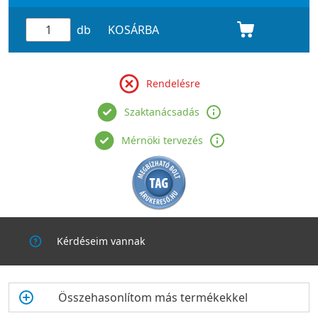
db
KOSÁRBA
Rendelésre
Szaktanácsadás
Mérnöki tervezés
Kérdéseim vannak
Összehasonlítom más termékekkel