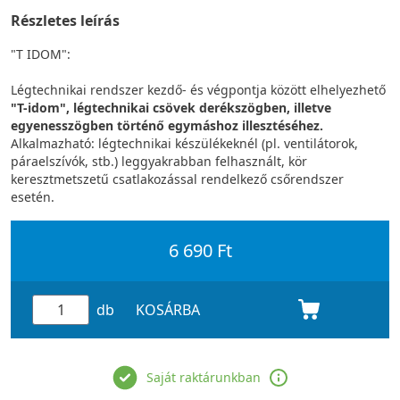
Részletes leírás
"T IDOM":
Légtechnikai rendszer kezdő- és végpontja között elhelyezhető
"T-idom", légtechnikai csövek derékszögben, illetve
egyenesszögben történő egymáshoz illesztéséhez.
Alkalmazható: légtechnikai készülékeknél (pl. ventilátorok,
páraelszívók, stb.) leggyakrabban felhasznált, kör
keresztmetszetű csatlakozással rendelkező csőrendszer
esetén.
6 690 Ft
db
KOSÁRBA
Saját raktárunkban