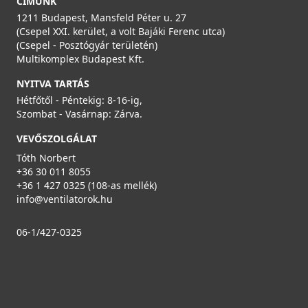
CÍMÜNK
1211 Budapest, Mansfeld Péter u. 27
(Csepel XXI. kerület, a volt Bajáki Ferenc utca)
(Csepel - Posztógyár területén)
Multikomplex Budapest Kft.
NYITVA TARTÁS
Hétfőtől - Péntekig: 8-16-ig,
Szombat - Vasárnap: Zárva.
VEVŐSZOLGÁLAT
Tóth Norbert
+36 30 011 8055
+36 1 427 0325 (108-as mellék)
info@ventilatorok.hu
06-1/427-0325