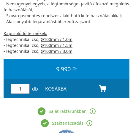
- Nem igényel egyéb, a légtömörséget javító / fokozó megoldás
felhasználását;
- Szivárgásmentes rendszer alakítható ki felhasználásukkal;
- Alacsonyabb légáramlásból eredő zajszint.
Kapcsolódó termékek:
- légtechnikai cső,
Ø100mm / 1,0m
- légtechnikai cső,
Ø100mm / 1,5m
- légtechnikai cső,
Ø100mm / 3,0m
9 990 Ft
db
KOSÁRBA
Saját raktárunkban
Szaktanácsadás