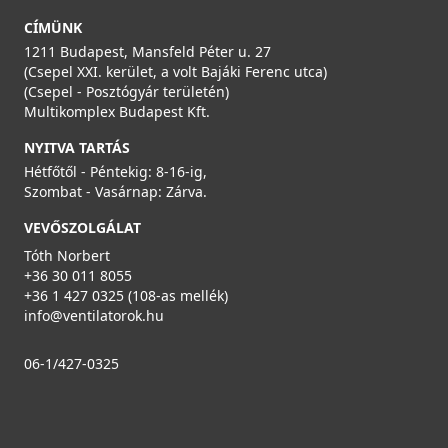
CÍMÜNK
1211 Budapest, Mansfeld Péter u. 27
(Csepel XXI. kerület, a volt Bajáki Ferenc utca)
(Csepel - Posztógyár területén)
Multikomplex Budapest Kft.
NYITVA TARTÁS
Hétfőtől - Péntekig: 8-16-ig,
Szombat - Vasárnap: Zárva.
VEVŐSZOLGÁLAT
Tóth Norbert
+36 30 011 8055
+36 1 427 0325 (108-as mellék)
info@ventilatorok.hu
06-1/427-0325