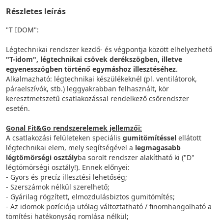
Részletes leírás
"T IDOM":
Légtechnikai rendszer kezdő- és végpontja között elhelyezhető
"T-idom", légtechnikai csövek derékszögben, illetve
egyenesszögben történő egymáshoz illesztéséhez.
Alkalmazható: légtechnikai készülékeknél (pl. ventilátorok,
páraelszívók, stb.) leggyakrabban felhasznált, kör
keresztmetszetű csatlakozással rendelkező csőrendszer
esetén.
Gonal Fit&Go rendszerelemek jellemzői:
A csatlakozási felületeken speciális
gumitömítéssel
ellátott
légtechnikai elem, mely segítségével a
legmagasabb
légtömörségi osztály
ba sorolt rendszer alakítható ki ("D"
légtömörségi osztály!). Ennek előnyei:
- Gyors és precíz illesztési lehetőség;
- Szerszámok nélkül szerelhető;
- Gyárilag rögzített, elmozdulásbiztos gumitömítés;
- Az idomok pozíciója utólag változtatható / finomhangolható a
tömítési hatékonyság romlása nélkül;