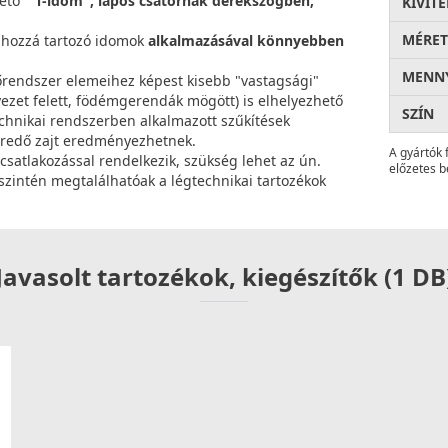
hető
"T-idom", lapos csatornák derékszögben,
KIVITE
MÉRET
a hozzá tartozó idomok
alkalmazásával könnyebben
MENNY
rendszer elemeihez képest kisebb "vastagsági"
yezet felett, födémgerendák mögött) is elhelyezhető
SZÍN
echnikai rendszerben alkalmazott szűkítések
redő zajt eredményezhetnek.
A gyártók 
csatlakozással rendelkezik, szükség lehet az ún.
előzetes b
szintén megtalálhatóak a légtechnikai tartozékok
Javasolt tartozékok, kiegészítők (1 DB