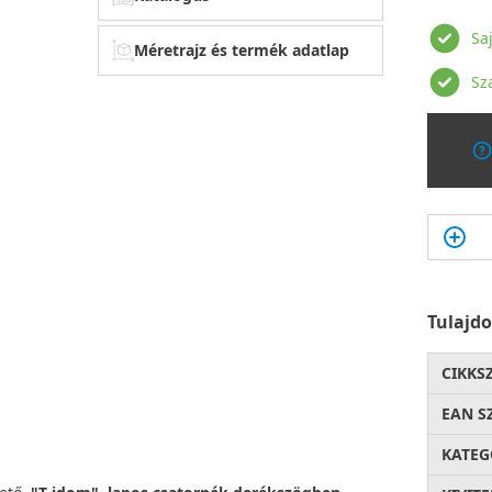
Sa
Méretrajz és termék adatlap
Sz
Tulajd
CIKKS
EAN S
KATEG