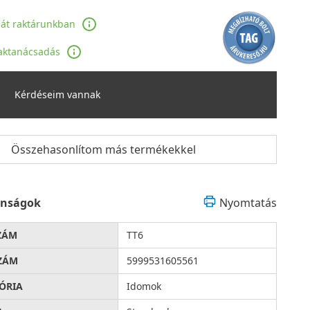
ját raktárunkban
aktanácsadás
Kérdéseim vannak
Összehasonlítom más termékekkel
onságok
Nyomtatás
ZÁM
TT6
ZÁM
5999531605561
ÓRIA
Idomok