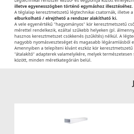
Légtechnikai rendszer kezdő- és végpontja között elhelyez
illetve egyenesszögben történő egymáshoz illesztéséhez.
A téglalap keresztmetszetű légtechnikai csatornák, illetve 
elburkolható / elrejthető a rendszer alakítható ki.
A vele egyenértékű "hagyományos" kör keresztmetszetű cső
mérettel rendelkezik, ezáltal szűkebb helyeken (pl. álmenn
hasznos keresztmetszet csökkenés (szűkítés) nélkül. A légt
nagyobb nyomásveszteséget és magasabb légáramlásból e
Amennyiben a telepíteni kívánt eszköz kör keresztmetszetű 
"átalakító" adapterek valamelyikére, melyek természetesen 
között, minden méretkategórián belül.