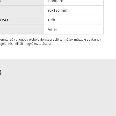
L
Standard
90x180 mm
ISÉG
1 db
Fehér
fenntartják a jogot a weboldalon szereplő termékek műszaki adatainak
ejelentés nélküli megváltoztatására.
)