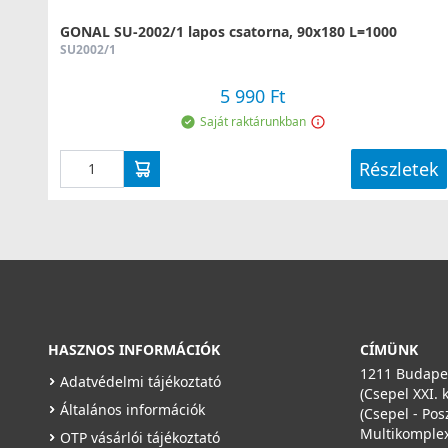
GONAL SU-2002/1 lapos csatorna, 90x180 L=1000
SU2002/1
5 990 Ft
Saját raktárunkban
Részletek
HASZNOS INFORMÁCIÓK
CÍMÜNK
1211 Budapes
Adatvédelmi tájékoztató
(Csepel XXI. 
Általános információk
(Csepel - Pos
Multikomplex
OTP vásárlói tájékoztató