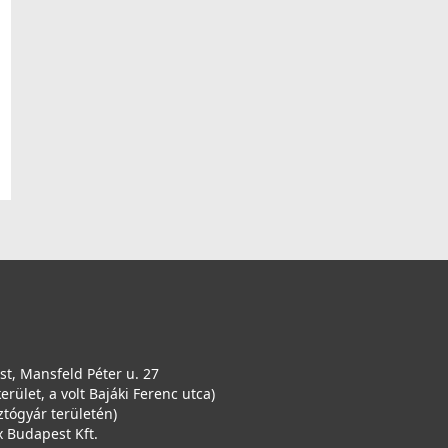
t, Mansfeld Péter u. 27
kerület, a volt Bajáki Ferenc utca)
ztógyár területén)
 Budapest Kft.