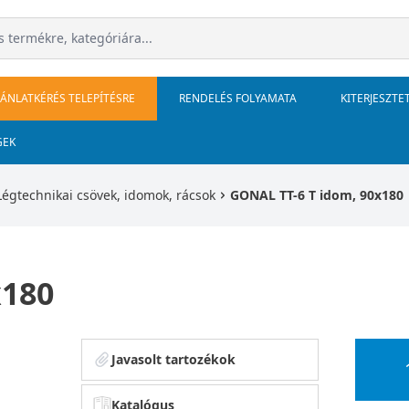
JÁNLATKÉRÉS TELEPÍTÉSRE
RENDELÉS FOLYAMATA
KITERJESZTE
GEK
Légtechnikai csövek, idomok, rácsok
GONAL TT-6 T idom, 90x180
x180
Javasolt tartozékok
Katalógus