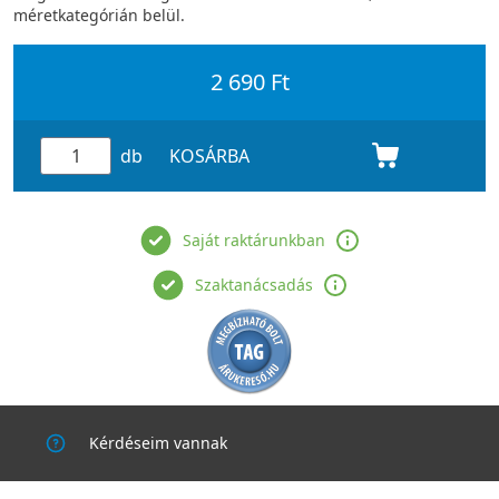
méretkategórián belül.
2 690 Ft
db
KOSÁRBA
Saját raktárunkban
Szaktanácsadás
Kérdéseim vannak