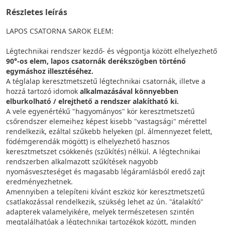
Részletes leírás
LAPOS CSATORNA SAROK ELEM:
Légtechnikai rendszer kezdő- és végpontja között elhelyezhető
90°-os elem, lapos csatornák derékszögben történő
egymáshoz illesztéséhez.
A téglalap keresztmetszetű légtechnikai csatornák, illetve a
hozzá tartozó idomok
alkalmazásával könnyebben
elburkolható / elrejthető a rendszer alakítható ki.
A vele egyenértékű "hagyományos" kör keresztmetszetű
csőrendszer elemeihez képest kisebb "vastagsági" mérettel
rendelkezik, ezáltal szűkebb helyeken (pl. álmennyezet felett,
födémgerendák mögött) is elhelyezhető hasznos
keresztmetszet csökkenés (szűkítés) nélkül. A légtechnikai
rendszerben alkalmazott szűkítések nagyobb
nyomásveszteséget és magasabb légáramlásból eredő zajt
eredményezhetnek.
Amennyiben a telepíteni kívánt eszköz kör keresztmetszetű
csatlakozással rendelkezik, szükség lehet az ún. "átalakító"
adapterek valamelyikére, melyek természetesen szintén
megtalálhatóak a légtechnikai tartozékok között, minden