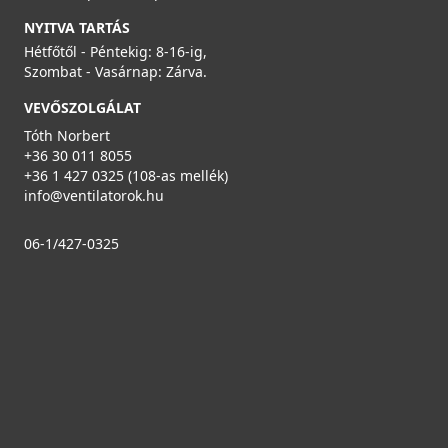
NYITVA TARTÁS
Hétfőtől - Péntekig: 8-16-ig,
Szombat - Vasárnap: Zárva.
VEVŐSZOLGÁLAT
Tóth Norbert
+36 30 011 8055
+36 1 427 0325 (108-as mellék)
info@ventilatorok.hu
06-1/427-0325