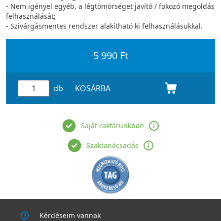
- Nem igényel egyéb, a légtömörséget javító / fokozó megoldás
felhasználását;
- Szivárgásmentes rendszer alakítható ki felhasználásukkal.
5 990 Ft
db
KOSÁRBA
Saját raktárunkban
Szaktanácsadás
Kérdéseim vannak