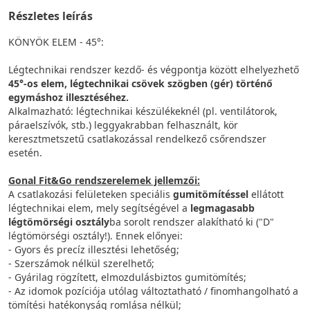
Részletes leírás
KÖNYÖK ELEM - 45°:
Légtechnikai rendszer kezdő- és végpontja között elhelyezhető
45°-os elem, légtechnikai csövek szögben (gér) történő
egymáshoz illesztéséhez.
Alkalmazható: légtechnikai készülékeknél (pl. ventilátorok,
páraelszívók, stb.) leggyakrabban felhasznált, kör
keresztmetszetű csatlakozással rendelkező csőrendszer
esetén.
Gonal Fit&Go rendszerelemek jellemzői:
A csatlakozási felületeken speciális
gumitömítéssel
ellátott
légtechnikai elem, mely segítségével a
legmagasabb
légtömörségi osztály
ba sorolt rendszer alakítható ki ("D"
légtömörségi osztály!). Ennek előnyei:
- Gyors és precíz illesztési lehetőség;
- Szerszámok nélkül szerelhető;
- Gyárilag rögzített, elmozdulásbiztos gumitömítés;
- Az idomok pozíciója utólag változtatható / finomhangolható a
tömítési hatékonyság romlása nélkül;