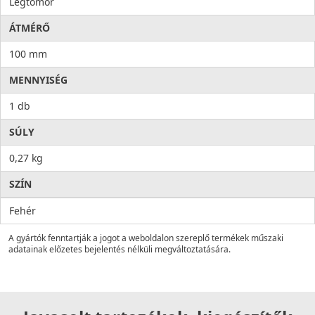
Légtömör
ÁTMÉRŐ
100 mm
MENNYISÉG
1 db
SÚLY
0,27 kg
SZÍN
Fehér
A gyártók fenntartják a jogot a weboldalon szereplő termékek műszaki
adatainak előzetes bejelentés nélküli megváltoztatására.