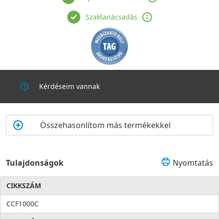
Szaktanácsadás
Kérdéseim vannak
Összehasonlítom más termékekkel
Tulajdonságok
Nyomtatás
CIKKSZÁM
CCF1000C