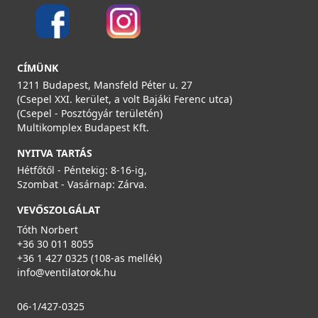
CÍMÜNK
1211 Budapest, Mansfeld Péter u. 27
(Csepel XXI. kerület, a volt Bajáki Ferenc utca)
(Csepel - Posztógyár területén)
Multikomplex Budapest Kft.
NYITVA TARTÁS
Hétfőtől - Péntekig: 8-16-ig,
Szombat - Vasárnap: Zárva.
VEVŐSZOLGÁLAT
Tóth Norbert
+36 30 011 8055
+36 1 427 0325 (108-as mellék)
info@ventilatorok.hu
06-1/427-0325