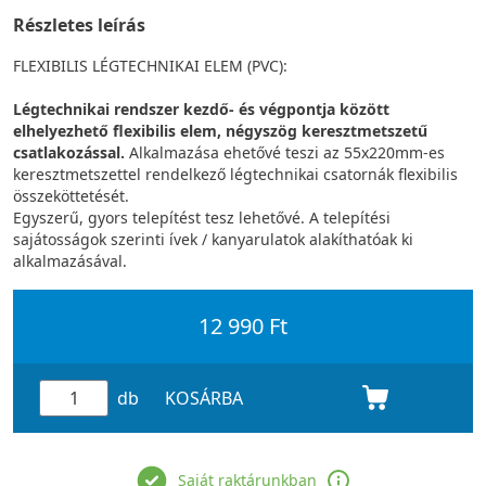
Részletes leírás
FLEXIBILIS LÉGTECHNIKAI ELEM (PVC):
Légtechnikai rendszer kezdő- és végpontja között
elhelyezhető flexibilis elem, négyszög keresztmetszetű
csatlakozással.
Alkalmazása ehetővé teszi az 55x220mm-es
keresztmetszettel rendelkező légtechnikai csatornák flexibilis
összeköttetését.
Egyszerű, gyors telepítést tesz lehetővé. A telepítési
sajátosságok szerinti ívek / kanyarulatok alakíthatóak ki
alkalmazásával.
12 990 Ft
db
KOSÁRBA
Saját raktárunkban