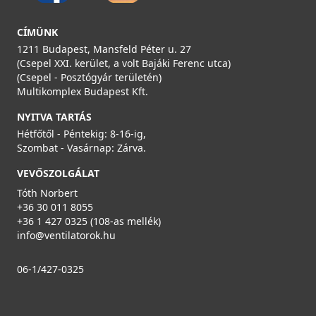
CÍMÜNK
1211 Budapest, Mansfeld Péter u. 27
(Csepel XXI. kerület, a volt Bajáki Ferenc utca)
(Csepel - Posztógyár területén)
Multikomplex Budapest Kft.
NYITVA TARTÁS
Hétfőtől - Péntekig: 8-16-ig,
Szombat - Vasárnap: Zárva.
VEVŐSZOLGÁLAT
Tóth Norbert
+36 30 011 8055
+36 1 427 0325 (108-as mellék)
info@ventilatorok.hu
06-1/427-0325