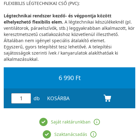
FLEXIBILIS LÉGTECHNIKAI CSŐ (PVC):
Légtechnikai rendszer kezdő- és végpontja között
elhelyezhető flexibilis elem.
A légtechnikai készülékeknél (pl.
ventilátorok, páraelszívók, stb.) leggyakrabban alkalmazott, kör
keresztmetszetű csatlakozáshoz közvetlenül illeszthető.
Általában nem igényel speciális átalakító elemet.
Egyszerű, gyors telepítést tesz lehetővé. A telepítési
sajátosságok szerinti ívek / kanyarulatok alakíthatóak ki
alkalmazásukkal.
6 990 Ft
db
KOSÁRBA
Saját raktárunkban
Szaktanácsadás