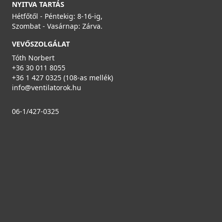
NYITVA TARTÁS
Hétfőtől - Péntekig: 8-16-ig,
Szombat - Vasárnap: Zárva.
VEVŐSZOLGÁLAT
Tóth Norbert
+36 30 011 8055
+36 1 427 0325 (108-as mellék)
info@ventilatorok.hu
06-1/427-0325