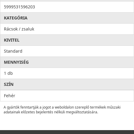
5999531596203
KATEGÓRIA
Rácsok / zsaluk
KIVITEL
Standard
MENNYISÉG
1 db
SZÍN
Fehér
A gyártók fenntartják a jogot a weboldalon szereplő termékek műszaki
adatainak előzetes bejelentés nélküli megváltoztatására.