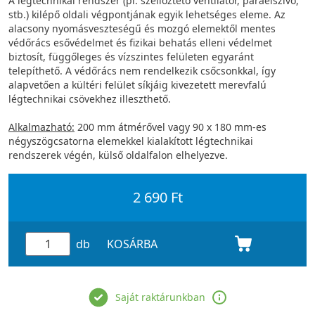
A légtechnikai rendszer (pl. szellőztető ventilátor, páraelszívó,
stb.) kilépő oldali végpontjának egyik lehetséges eleme. Az
alacsony nyomásveszteségű és mozgó elemektől mentes
védőrács esővédelmet és fizikai behatás elleni védelmet
biztosít, függőleges és vízszintes felületen egyaránt
telepíthető. A védőrács nem rendelkezik csőcsonkkal, így
alapvetően a kültéri felület síkjáig kivezetett merevfalú
légtechnikai csövekhez illeszthető.
Alkalmazható:
200 mm átmérővel vagy 90 x 180 mm-es
négyszögcsatorna elemekkel kialakított légtechnikai
rendszerek végén, külső oldalfalon elhelyezve.
2 690 Ft
db
KOSÁRBA
Saját raktárunkban