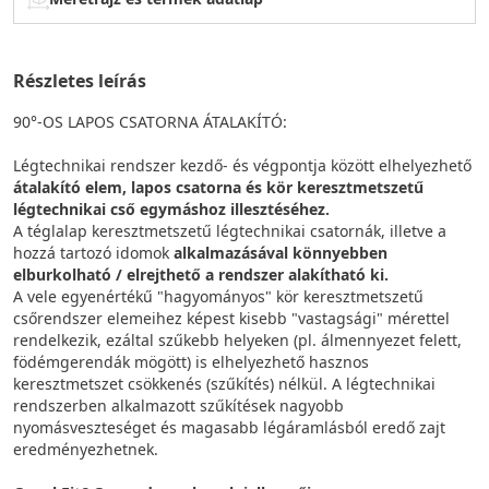
Részletes leírás
90°-OS LAPOS CSATORNA ÁTALAKÍTÓ:
Légtechnikai rendszer kezdő- és végpontja között elhelyezhető
átalakító elem, lapos csatorna és kör keresztmetszetű
légtechnikai cső egymáshoz illesztéséhez.
A téglalap keresztmetszetű légtechnikai csatornák, illetve a
hozzá tartozó idomok
alkalmazásával könnyebben
elburkolható / elrejthető a rendszer alakítható ki.
A vele egyenértékű "hagyományos" kör keresztmetszetű
csőrendszer elemeihez képest kisebb "vastagsági" mérettel
rendelkezik, ezáltal szűkebb helyeken (pl. álmennyezet felett,
födémgerendák mögött) is elhelyezhető hasznos
keresztmetszet csökkenés (szűkítés) nélkül. A légtechnikai
rendszerben alkalmazott szűkítések nagyobb
nyomásveszteséget és magasabb légáramlásból eredő zajt
eredményezhetnek.