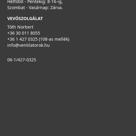
Hétfőtől - Péntekig: 8-16-ig,
Szombat - Vasárnap: Zárva.
VEVŐSZOLGÁLAT
Tóth Norbert
+36 30 011 8055
+36 1 427 0325 (108-as mellék)
info@ventilatorok.hu
06-1/427-0325