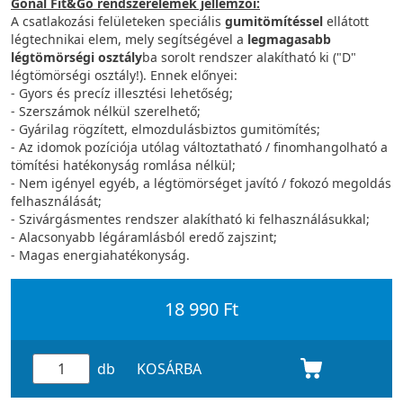
Gonal Fit&Go rendszerelemek jellemzői:
A csatlakozási felületeken speciális
gumitömítéssel
ellátott
légtechnikai elem, mely segítségével a
legmagasabb
légtömörségi osztály
ba sorolt rendszer alakítható ki ("D"
légtömörségi osztály!). Ennek előnyei:
- Gyors és precíz illesztési lehetőség;
- Szerszámok nélkül szerelhető;
- Gyárilag rögzített, elmozdulásbiztos gumitömítés;
- Az idomok pozíciója utólag változtatható / finomhangolható a
tömítési hatékonyság romlása nélkül;
- Nem igényel egyéb, a légtömörséget javító / fokozó megoldás
felhasználását;
- Szivárgásmentes rendszer alakítható ki felhasználásukkal;
- Alacsonyabb légáramlásból eredő zajszint;
- Magas energiahatékonyság.
18 990 Ft
db
KOSÁRBA