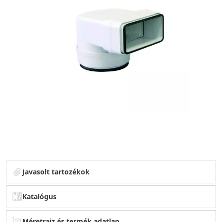
Javasolt tartozékok
Katalógus
Méretrajz és termék adatlap