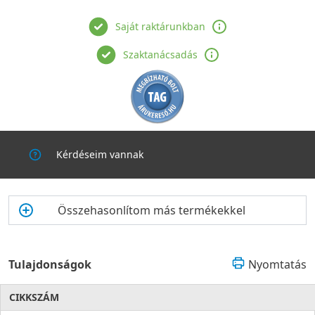
Saját raktárunkban
Szaktanácsadás
Kérdéseim vannak
Összehasonlítom más termékekkel
Tulajdonságok
Nyomtatás
CIKKSZÁM