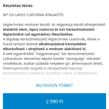
Részletes leírás
90°-OS LAPOS CSATORNA ÁTALAKÍTÓ:
Légtechnikai rendszer kezdő- és végpontja között elhelyezhető
átalakító elem, lapos csatorna és kör keresztmetszetű
légtechnikai cső egymáshoz illesztéséhez.
A téglalap keresztmetszetű légtechnikai csatornák, illetve a
hozzá tartozó idomok
alkalmazásával könnyebben
elburkolható / elrejthető a rendszer alakítható ki.
A vele egyenértékű "hagyományos" kör keresztmetszetű
csőrendszer elemeihez képest kisebb "vastagsági" mérettel
rendelkezik, ezáltal szűkebb helyeken (pl. álmennyezet felett,
födémgerendák mögött) is elhelyezhető hasznos
keresztmetszet csökkenés (szűkítés) nélkül. A légtechnikai
rendszerben alkalmazott szűkítések nagyobb
nyomásveszteséget és magasabb légáramlásból eredő zajt
MUTASSON TÖBBET
eredményezhetnek.
2 990 Ft