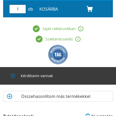
db
KOSÁRBA
Saját raktárunkban
Szaktanácsadás
Kérdéseim vannak
Összehasonlítom más termékekkel