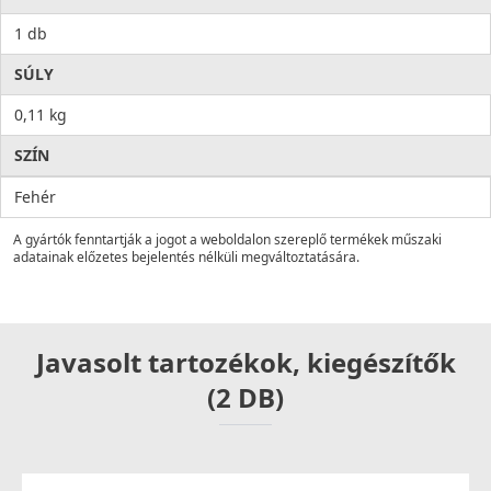
1 db
SÚLY
0,11 kg
SZÍN
Fehér
A gyártók fenntartják a jogot a weboldalon szereplő termékek műszaki
adatainak előzetes bejelentés nélküli megváltoztatására.
Javasolt tartozékok, kiegészítők
(2 DB)