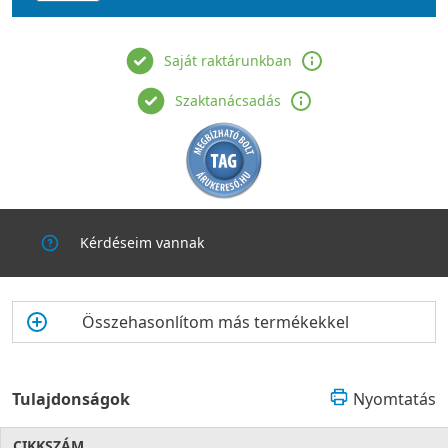
Saját raktárunkban
Szaktanácsadás
Kérdéseim vannak
Összehasonlítom más termékekkel
Tulajdonságok
Nyomtatás
CIKKSZÁM