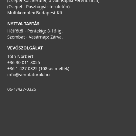
(Csepel XXI. kerület, a volt Bajáki Ferenc utca)
(Csepel - Posztógyár területén)
Multikomplex Budapest Kft.
NYITVA TARTÁS
Hétfőtől - Péntekig: 8-16-ig,
Szombat - Vasárnap: Zárva.
VEVŐSZOLGÁLAT
Tóth Norbert
+36 30 011 8055
+36 1 427 0325 (108-as mellék)
info@ventilatorok.hu
06-1/427-0325