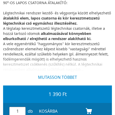
90°-OS LAPOS CSATORNA ÁTALAKÍTÓ:
Légtechnikai rendszer kezdő- és végpontja között elhelyezhető
átalakító elem, lapos csatorna és kör keresztmetszetű
légtechnikai cső egymáshoz illesztéséhez.
A téglalap keresztmetszetű légtechnikai csatornák, illetve a
hozzá tartozó idomok
alkalmazásával könnyebben
elburkolható / elrejthető a rendszer alakítható ki.
A vele egyenértékű "hagyományos" kör keresztmetszetű
csőrendszer elemeihez képest kisebb "vastagsági" mérettel
rendelkezik, ezáltal szűkebb helyeken (pl. álmennyezet felett,
födémgerendák mögött) is elhelyezhető hasznos
keresztmetszet csökkenés (szűkítés) nélkül. A légtechnikai
rendszerben alkalmazott szűkítések nagyobb
nyomásveszteséget és magasabb légáramlásból eredő zajt
MUTASSON TÖBBET
eredményezhetnek.
1 390 Ft
db
KOSÁRBA