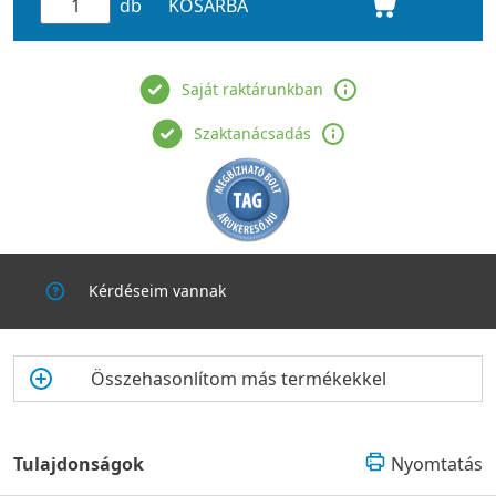
db
KOSÁRBA
Saját raktárunkban
Szaktanácsadás
Kérdéseim vannak
Összehasonlítom más termékekkel
Tulajdonságok
Nyomtatás