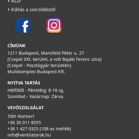
ÁSZF
Elállás a szerződéstől
CÍMÜNK
1211 Budapest, Mansfeld Péter u. 27
(Csepel XXI. kerület, a volt Bajáki Ferenc utca)
(Csepel - Posztógyár területén)
Multikomplex Budapest Kft.
NYITVA TARTÁS
Hétfőtől - Péntekig: 8-16-ig,
Szombat - Vasárnap: Zárva.
VEVŐSZOLGÁLAT
Tóth Norbert
+36 30 011 8055
+36 1 427 0325 (108-as mellék)
info@ventilatorok.hu