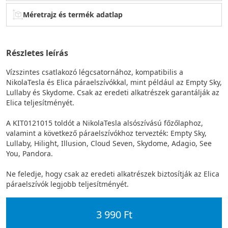
Méretrajz és termék adatlap
Részletes leírás
Vízszintes csatlakozó légcsatornához, kompatibilis a
NikolaTesla és Elica páraelszívókkal, mint például az Empty Sky,
Lullaby és Skydome. Csak az eredeti alkatrészek garantálják az
Elica teljesítményét.
A KIT0121015 toldót a NikolaTesla alsószívású főzőlaphoz,
valamint a következő páraelszívókhoz tervezték: Empty Sky,
Lullaby, Hilight, Illusion, Cloud Seven, Skydome, Adagio, See
You, Pandora.
Ne feledje, hogy csak az eredeti alkatrészek biztosítják az Elica
páraelszívók legjobb teljesítményét.
3 990 Ft