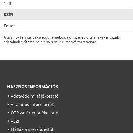
1 db
SZÍN
Fehér
A gyártók fenntartják a jogot a weboldalon szereplő termékek műszaki
adatainak előzetes bejelentés nélküli megváltoztatására.
HASZNOS INFORMÁCIÓK
Adatvédelmi tájékoztató
Általános információk
OTP vásárlói tájékoztató
ÁSZF
Elállás a szerződéstől