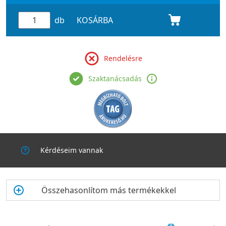
db
KOSÁRBA
Rendelésre
Szaktanácsadás
Kérdéseim vannak
Összehasonlítom más termékekkel