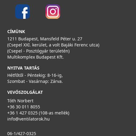
CÍMÜNK
1211 Budapest, Mansfeld Péter u. 27
(Csepel XXI. kerület, a volt Bajáki Ferenc utca)
(Csepel - Posztógyár területén)
Multikomplex Budapest Kft.
NYITVA TARTÁS
Hétfőtől - Péntekig: 8-16-ig,
Szombat - Vasárnap: Zárva.
VEVŐSZOLGÁLAT
Tóth Norbert
+36 30 011 8055
+36 1 427 0325 (108-as mellék)
info@ventilatorok.hu
06-1/427-0325