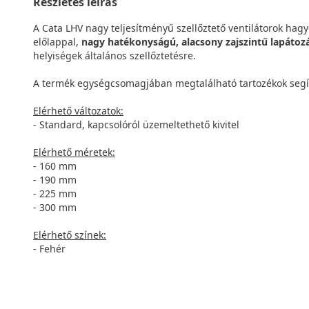
Részletes leírás
A Cata LHV nagy teljesítményű szellőztető ventilátorok hagy
előlappal,
nagy hatékonyságú, alacsony zajszintű lapátoz
helyiségek általános szellőztetésre.
A termék egységcsomagjában megtalálható tartozékok seg
Elérhető változatok:
- Standard, kapcsolóról üzemeltethető kivitel
Elérhető méretek:
- 160 mm
- 190 mm
- 225 mm
- 300 mm
Elérhető színek:
- Fehér