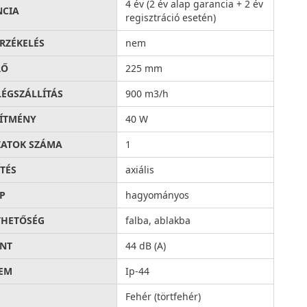
4 év (2 év alap garancia + 2 év
NCIA
regisztráció esetén)
RZÉKELÉS
nem
RŐ
225 mm
LÉGSZÁLLÍTÁS
900 m3/h
SÍTMÉNY
40 W
ATOK SZÁMA
1
ÍTÉS
axiális
P
hagyományos
THETŐSÉG
falba, ablakba
INT
44 dB (A)
EM
Ip-44
Fehér (törtfehér)