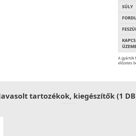
SÚLY
FORD
FESZÜ
KAPC
ÜZEME
A gyártók 
előzetes b
Javasolt tartozékok, kiegészítők (1 DB