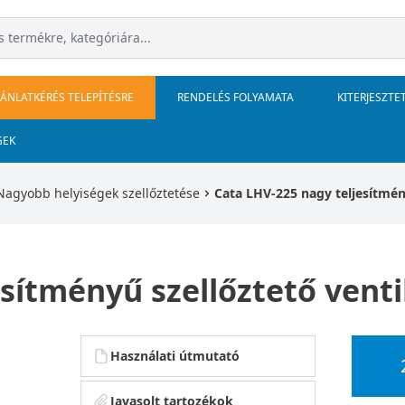
JÁNLATKÉRÉS TELEPÍTÉSRE
RENDELÉS FOLYAMATA
KITERJESZTE
GEK
Nagyobb helyiségek szellőztetése
Cata LHV-225 nagy teljesítmén
sítményű szellőztető venti
Használati útmutató
Javasolt tartozékok