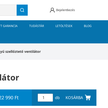
Bejelentkezés
TT GARANCIA
TUDÁSTÁR
LETÖLTÉSEK
BLOG
yű szellőztető ventilátor
látor
22 990 Ft
db
KOSÁRBA