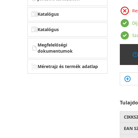
Re
Katalógus
Dí
Katalógus
Sz
Megfelelőségi
dokumentumok
Méretrajz és termék adatlap
Tulajd
CIKKS
EAN S