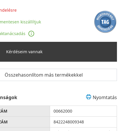
ndelésre
jmentesen kiszállítjuk
aktanácsadás
Kérdéseim vannak
Összehasonlítom más termékekkel
onságok
Nyomtatás
ZÁM
00662000
ZÁM
8422248009348