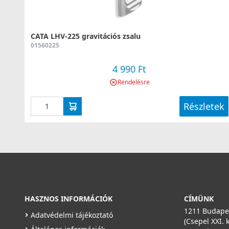
CATA LHV-225 gravitációs zsalu
01560225
4 990 Ft
Rendelésre
Részletek
HASZNOS INFORMÁCIÓK
CÍMÜNK
1211 Budapes
Adatvédelmi tájékoztató
(Csepel XXI. 