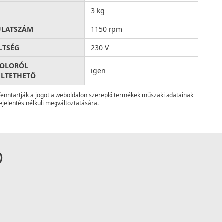
3 kg
ULATSZÁM
1150 rpm
LTSÉG
230 V
SOLORÓL
igen
LTETHETŐ
fenntartják a jogot a weboldalon szereplő termékek műszaki adatainak
ejelentés nélküli megváltoztatására.
)