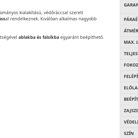
GARA
ományos kialakítású, védőráccsal szerelt
áss
al rendelkeznek. Kiválóan alkalmas nagyobb
PÁRAÉ
ÁTMÉ
ítségével
ablakba és falsíkba
egyaránt beépíthető.
MAX. 
TELJE
FOKOZ
FELÉP
ELŐLA
BEÉPÍ
ZAJSZ
VÉDEL
SZÍN