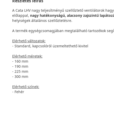
Részletes leírás
A Cata LHV nagy teljesítményű szellőztető ventilátorok hagy
előlappal,
nagy hatékonyságú, alacsony zajszintű lapátoz
helyiségek általános szellőztetésre.
A termék egységcsomagjában megtalálható tartozékok seg
Elérhető változatok:
- Standard, kapcsolóról üzemeltethető kivitel
Elérhető méretek:
- 160 mm
- 190 mm
- 225 mm
- 300 mm
Elérhető színek:
- Fehér