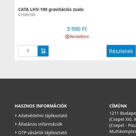
CATA LHV-190 gravitációs zsalu
01560190
3 990 Ft
Rendelésre
Részletek
HASZNOS INFORMÁCIÓK
CÍMÜNK
1211 Budapes
Adatvédelmi tájékoztató
(Csepel XXI. 
Általános információk
(Csepel - Pos
Multikomplex
OTP vásárlói tájékoztató