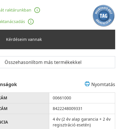
ját raktárunkban
aktanácsadás
Kérdéseim vannak
Összehasonlítom más termékekkel
onságok
Nyomtatás
ZÁM
00661000
ZÁM
8422248009331
4 év (2 év alap garancia + 2 év
NCIA
regisztráció esetén)