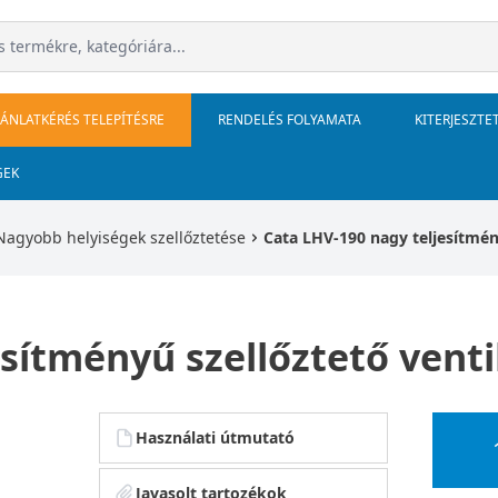
JÁNLATKÉRÉS TELEPÍTÉSRE
RENDELÉS FOLYAMATA
KITERJESZTE
GEK
Nagyobb helyiségek szellőztetése
Cata LHV-190 nagy teljesítmén
sítményű szellőztető venti
Használati útmutató
Javasolt tartozékok