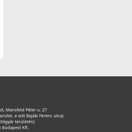
t, Mansfeld Péter u. 27
kerület, a volt Bajáki Ferenc utca)
ztógyár területén)
 Budapest Kft.