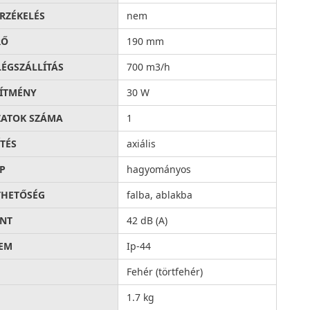
RZÉKELÉS
nem
RŐ
190 mm
LÉGSZÁLLÍTÁS
700 m3/h
SÍTMÉNY
30 W
ATOK SZÁMA
1
ÍTÉS
axiális
P
hagyományos
THETŐSÉG
falba, ablakba
INT
42 dB (A)
EM
Ip-44
Fehér (törtfehér)
1.7 kg