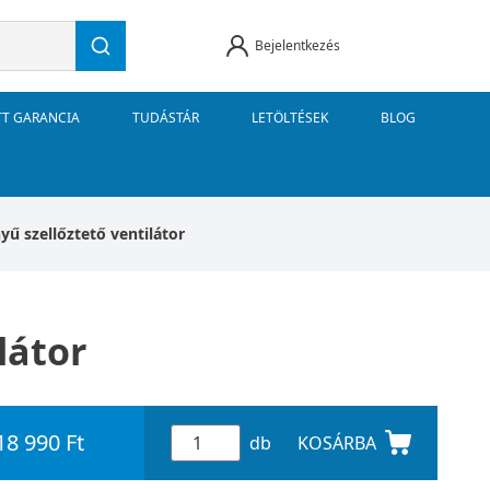
Bejelentkezés
TT GARANCIA
TUDÁSTÁR
LETÖLTÉSEK
BLOG
yű szellőztető ventilátor
látor
18 990 Ft
db
KOSÁRBA