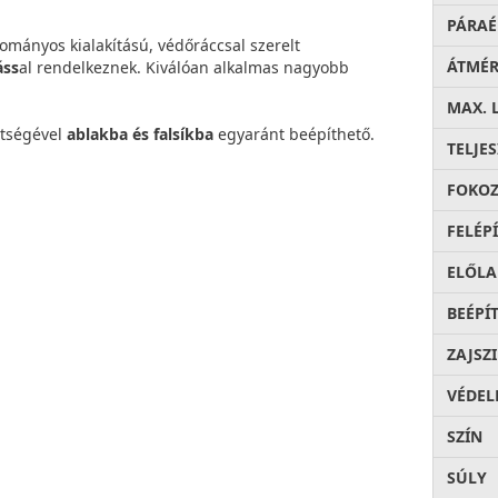
PÁRAÉ
ományos kialakítású, védőráccsal szerelt
ÁTMÉ
áss
al rendelkeznek. Kiválóan alkalmas nagyobb
MAX. 
ítségével
ablakba és falsíkba
egyaránt beépíthető.
TELJE
FOKOZ
FELÉP
ELŐLA
BEÉPÍ
ZAJSZ
VÉDEL
SZÍN
SÚLY