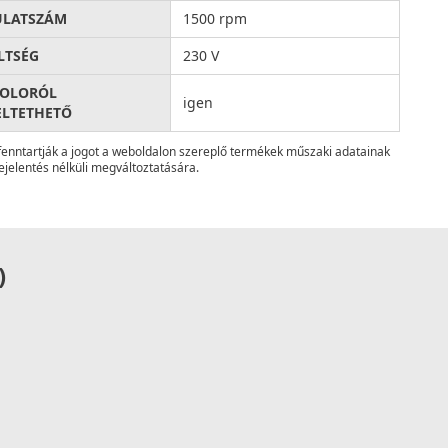
ULATSZÁM
1500 rpm
LTSÉG
230 V
SOLORÓL
igen
LTETHETŐ
fenntartják a jogot a weboldalon szereplő termékek műszaki adatainak
ejelentés nélküli megváltoztatására.
)