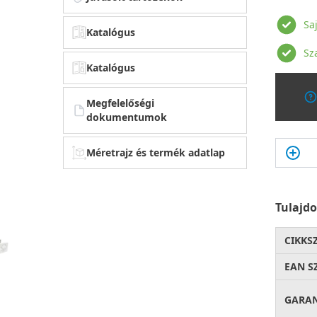
Sa
Katalógus
Sz
Katalógus
Megfelelőségi
dokumentumok
Méretrajz és termék adatlap
Tulajd
CIKKS
EAN S
GARA