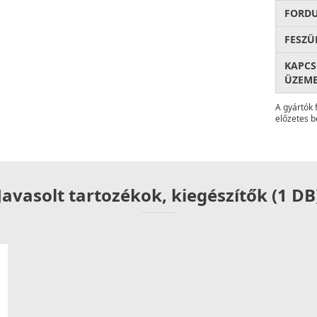
FORD
FESZÜ
KAPC
ÜZEME
A gyártók 
előzetes b
Javasolt tartozékok, kiegészítők (1 DB