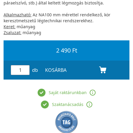
páraelszívó, stb.) által keltett légmozgás biztosítja.
Alkalmazható:
Az NA100 mm mérettel rendelkező, kör
keresztmetszetű légtechnikai rendszerekhez.
Keret:
műanyag
Zsaluzat:
műanyag
2 490 Ft
db
KOSÁRBA
Saját raktárunkban
Szaktanácsadás