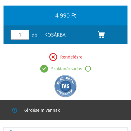
4 990 Ft
db
KOSÁRBA
Rendelésre
Szaktanácsadás
Kérdéseim vannak