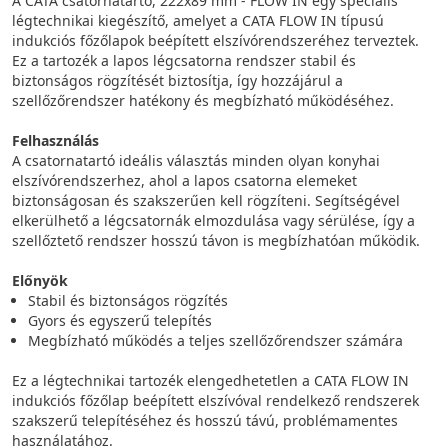
A CATA csatornatartó, 222x89 mm - FLOW IN egy speciális
légtechnikai kiegészítő, amelyet a CATA FLOW IN típusú
indukciós főzőlapok beépített elszívórendszeréhez terveztek.
Ez a tartozék a lapos légcsatorna rendszer stabil és
biztonságos rögzítését biztosítja, így hozzájárul a
szellőzőrendszer hatékony és megbízható működéséhez.
Felhasználás
A csatornatartó ideális választás minden olyan konyhai
elszívórendszerhez, ahol a lapos csatorna elemeket
biztonságosan és szakszerűen kell rögzíteni. Segítségével
elkerülhető a légcsatornák elmozdulása vagy sérülése, így a
szellőztető rendszer hosszú távon is megbízhatóan működik.
Előnyök
Stabil és biztonságos rögzítés
Gyors és egyszerű telepítés
Megbízható működés a teljes szellőzőrendszer számára
Ez a légtechnikai tartozék elengedhetetlen a CATA FLOW IN
indukciós főzőlap beépített elszívóval rendelkező rendszerek
szakszerű telepítéséhez és hosszú távú, problémamentes
használatához.