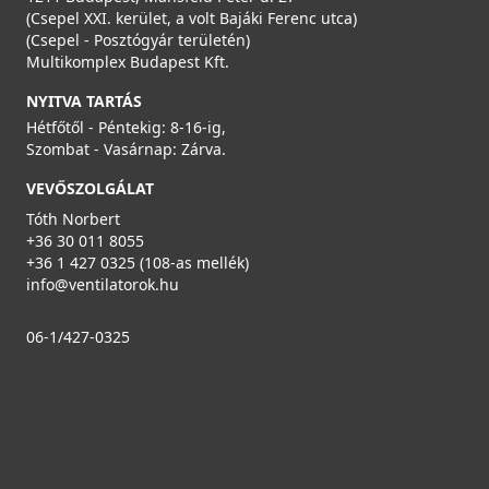
(Csepel XXI. kerület, a volt Bajáki Ferenc utca)
(Csepel - Posztógyár területén)
Multikomplex Budapest Kft.
NYITVA TARTÁS
Hétfőtől - Péntekig: 8-16-ig,
Szombat - Vasárnap: Zárva.
VEVŐSZOLGÁLAT
Tóth Norbert
+36 30 011 8055
+36 1 427 0325 (108-as mellék)
info@ventilatorok.hu
06-1/427-0325