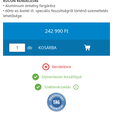
KÜLÖN RENDELÉSRE
• Alumínium öntvény forgórész
• 60Hz-es kivitel ill. speciális feszültségről történő üzemeltetés
lehetősége.
242 990 Ft
db
KOSÁRBA
Rendelésre
Díjmentesen kiszállítjuk
Szaktanácsadás