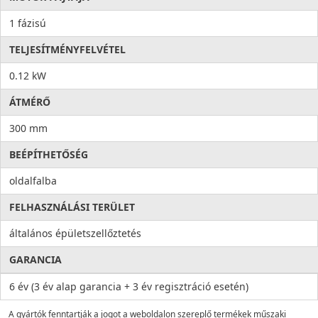
1 fázisú
TELJESÍTMÉNYFELVÉTEL
0.12 kW
ÁTMÉRŐ
300 mm
BEÉPÍTHETŐSÉG
oldalfalba
FELHASZNÁLÁSI TERÜLET
általános épületszellőztetés
GARANCIA
6 év (3 év alap garancia + 3 év regisztráció esetén)
A gyártók fenntartják a jogot a weboldalon szereplő termékek műszaki