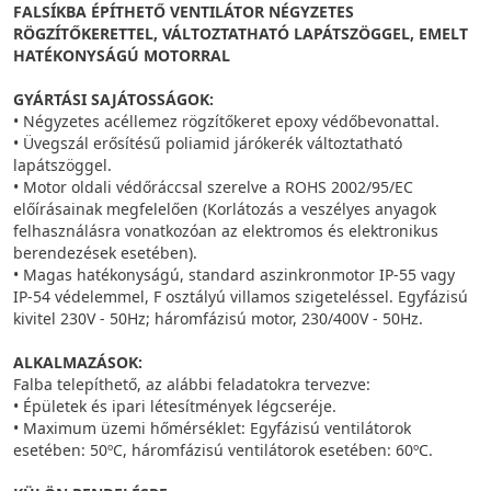
FALSÍKBA ÉPÍTHETŐ VENTILÁTOR NÉGYZETES
RÖGZÍTŐKERETTEL, VÁLTOZTATHATÓ LAPÁTSZÖGGEL, EMELT
HATÉKONYSÁGÚ MOTORRAL
GYÁRTÁSI SAJÁTOSSÁGOK:
• Négyzetes acéllemez rögzítőkeret epoxy védőbevonattal.
• Üvegszál erősítésű poliamid járókerék változtatható
lapátszöggel.
• Motor oldali védőráccsal szerelve a ROHS 2002/95/EC
előírásainak megfelelően (Korlátozás a veszélyes anyagok
felhasználásra vonatkozóan az elektromos és elektronikus
berendezések esetében).
• Magas hatékonyságú, standard aszinkronmotor IP-55 vagy
IP-54 védelemmel, F osztályú villamos szigeteléssel. Egyfázisú
kivitel 230V - 50Hz; háromfázisú motor, 230/400V - 50Hz.
ALKALMAZÁSOK:
Falba telepíthető, az alábbi feladatokra tervezve:
• Épületek és ipari létesítmények légcseréje.
• Maximum üzemi hőmérséklet: Egyfázisú ventilátorok
esetében: 50ºC, háromfázisú ventilátorok esetében: 60ºC.