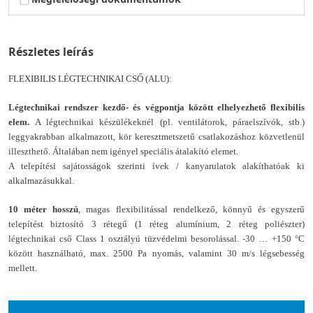
Részletes leírás
FLEXIBILIS LÉGTECHNIKAI CSŐ (ALU):
Légtechnikai rendszer kezdő- és végpontja között elhelyezhető flexibilis
elem.
A légtechnikai készülékeknél (pl. ventilátorok, páraelszívók, stb.)
leggyakrabban alkalmazott, kör keresztmetszetű csatlakozáshoz közvetlenül
illeszthető. Általában nem igényel speciális átalakító elemet.
A telepítési sajátosságok szerinti ívek / kanyarulatok alakíthatóak ki
alkalmazásukkal.
10 méter hosszú
, magas flexibilitással rendelkező, könnyű és egyszerű
telepítést biztosító 3 rétegű (1 réteg alumínium, 2 réteg poliészter)
légtechnikai cső
Class 1 osztályú tüzvédelmi besorolással.
-30 … +150 °C
között használható, max. 2500 Pa nyomás, valamint 30 m/s légsebesség
mellett.