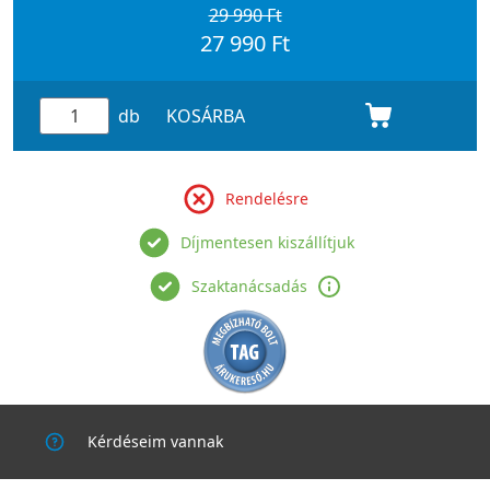
29 990 Ft
27 990 Ft
db
KOSÁRBA
Rendelésre
Díjmentesen kiszállítjuk
Szaktanácsadás
Kérdéseim vannak