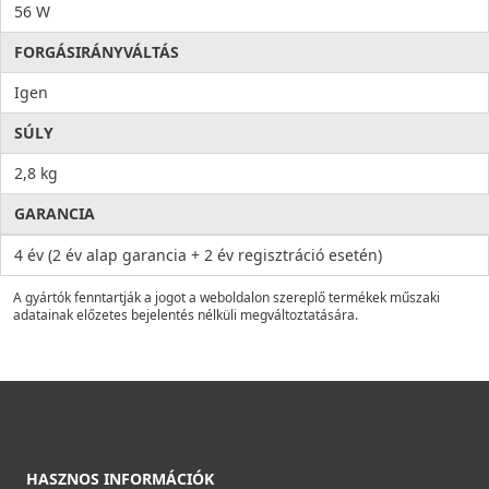
56 W
FORGÁSIRÁNYVÁLTÁS
Igen
SÚLY
2,8 kg
GARANCIA
4 év (2 év alap garancia + 2 év regisztráció esetén)
A gyártók fenntartják a jogot a weboldalon szereplő termékek műszaki
adatainak előzetes bejelentés nélküli megváltoztatására.
HASZNOS INFORMÁCIÓK