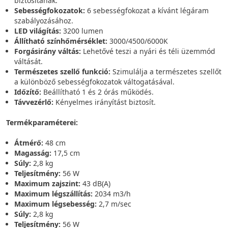
biztosítanak.
Sebességfokozatok:
6 sebességfokozat a kívánt légáram
szabályozásához.
LED világítás:
3200 lumen
Állítható színhőmérséklet:
3000/4500/6000K
Forgásirány váltás:
Lehetővé teszi a nyári és téli üzemmód
váltását.
Természetes szellő funkció:
Szimulálja a természetes szellőt
a különböző sebességfokozatok váltogatásával.
Időzítő:
Beállítható 1 és 2 órás működés.
Távvezérlő:
Kényelmes irányítást biztosít.
Termékparaméterei:
Átmérő:
48 cm
Magasság:
17,5 cm
Súly:
2,8 kg
Teljesítmény:
56 W
Maximum zajszint:
43 dB(A)
Maximum légszállítás:
2034 m3/h
Maximum légsebesség:
2,7 m/sec
Súly:
2,8 kg
Teljesítmény:
56 W