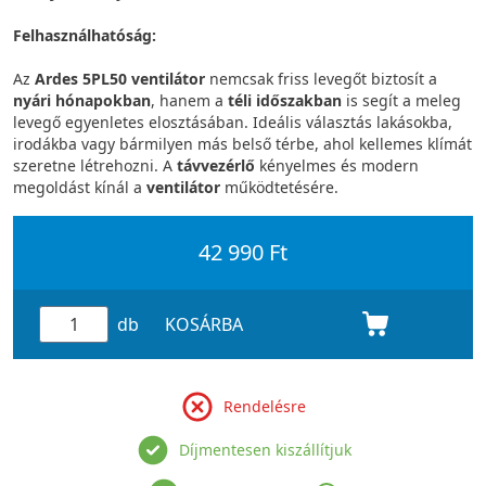
Felhasználhatóság:
Az
Ardes 5PL50 ventilátor
nemcsak friss levegőt biztosít a
nyári hónapokban
, hanem a
téli időszakban
is segít a meleg
levegő egyenletes elosztásában. Ideális választás lakásokba,
irodákba vagy bármilyen más belső térbe, ahol kellemes klímát
szeretne létrehozni. A
távvezérlő
kényelmes és modern
megoldást kínál a
ventilátor
működtetésére.
42 990 Ft
db
KOSÁRBA
Rendelésre
Díjmentesen kiszállítjuk