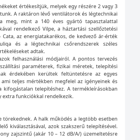
ékeket értékesítjük, melyek egy részére 2 vagy 3
tunk. A raktáron lévő ventilátorok és légtechnikai
ja meg, mint a 140 éves gyártó tapasztalattal
val rendelkező Vilpe, a háztartási szellőztetési
 Cata, az energiatakarékos, de kedvező ár-érték
auliqa és a légtechnikai csőrendszerek széles
értékeléseket adtak.
zok felhasználási módjairól. A pontos tervezés
llítási paraméterek, fizikai méretek, telepítési
nnak érdekében kerültek feltüntetésre az egyes
 ami teljes mértékben megfelel az igényeinek és
kifogástalan telepítéshez. A termékleírásokban
 extra funkciókkal rendelkezik.
re törekednek. A halk működés a legtöbb esetben
ő kiválasztásával, azok szakszerű telepítésével.
csony zajszintű (akár 10 – 12 dB/A/) üzemeltetésre