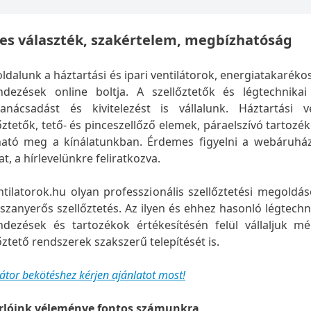
les választék, szakértelem, megbízhatóság
dalunk a háztartási és ipari ventilátorok, energiatakaréko
ndezések online boltja. A szellőztetők és légtechnikai
tanácsadást és kivitelezést is vállalunk. Háztartási ve
őztetők, tető- és pinceszellőző elemek, páraelszívó tartoz
lható meg a kínálatunkban. Érdemes figyelni a webáruház
t, a hírlevelünkre feliratkozva.
tilatorok.hu olyan professzionális szellőztetési megoldás
szanyerős szellőztetés. Az ilyen és ehhez hasonló légtech
ndezések és tartozékok értékesítésén felül vállaljuk mé
őztető rendszerek szakszerű telepítését is.
látor bekötéshez kérjen ajánlatot most!
rlóink véleménye fontos számunkra