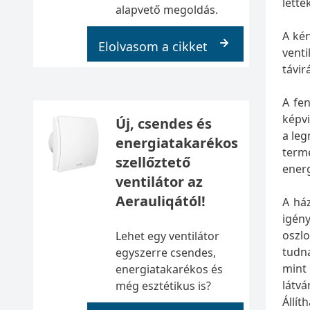
lette
alapvető megoldás.
A ké
Elolvasom a cikket
venti
távir
A fe
képvi
Új, csendes és
a le
energiatakarékos
term
szellőztető
energ
ventilátor az
Aerauliqától!
A ház
igény
oszlo
Lehet egy ventilátor
tudna
egyszerre csendes,
mint 
energiatakarékos és
látvá
még esztétikus is?
Állít