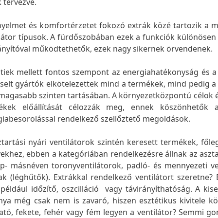
k tervezve.
nyelmet és komfortérzetet fokozó extrák közé tartozik a 
látor típusok. A fürdőszobában ezek a funkciók különösen 
ányítóval működtethetők, ezek nagy sikernek örvendenek.
ntiek mellett fontos szempont az energiahatékonyság és 
selt gyártók elkötelezettek mind a termékek, mind pedig
gmagasabb szinten tartásában. A környezetközpontú célok
ékek előállítását célozzák meg, ennek köszönhetők 
iabesorolással rendelkező szellőztető megoldások.
tartási nyári ventilátorok szintén keresett termékek, főle
ekhez, ebben a kategóriában rendelkezésre állnak az asztali
p- másnéven toronyventilátorok, padló- és mennyezeti ven
k (léghűtők). Extrákkal rendelkező ventilátort szeretne?
például időzítő, oszcilláció vagy távirányíthatóság. A ki
nya még csak nem is zavaró, hiszen esztétikus kivitele k
ható, fekete, fehér vagy fém legyen a ventilátor? Semmi 