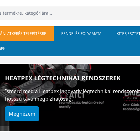
JÁNLATKÉRÉS TELEPÍTÉSRE
RENDELÉS FOLYAMATA
KITERJESZTE
GEK
HEATPEX LÉGTECHNIKAI RENDSZEREK
Ismerd meg a Heatpex innovatív légtechnikai rendszereit
hosszú távú megbízhatóság.
Megnézem