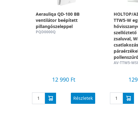
Aerauliqa QD-100 BB
HOLTOP/A
ventilátor beépített
TTW5-W egy
pillangószeleppel
hővisszany
PQD0000Q
szellőztet
zsaluval, W
csatlakozás
páraérzékel
pollenszűr
AV-TTW5-WS
12 990 Ft
129
Részletek