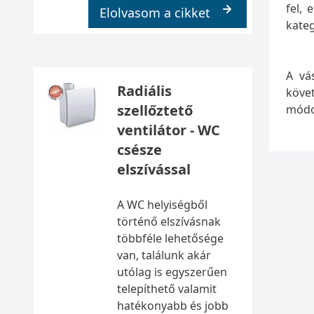
fel,
Elolvasom a cikket
kate
A vá
Radiális
köve
szellőztető
módo
ventilátor - WC
csésze
elszívással
A WC helyiségből
történő elszívásnak
többféle lehetősége
van, találunk akár
utólag is egyszerűen
telepíthető valamit
hatékonyabb és jobb