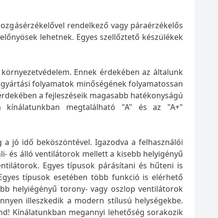
mozgásérzékelővel rendelkező vagy páraérzékelős
előnyösek lehetnek. Egyes szellőztető készülékek
a környezetvédelem. Ennek érdekében az általunk
 a gyártási folyamatok minőségének folyamatossan
 érdekében a fejleszéseik magasabb hatékonyságú
a kínálatunkban megtalálható "A" és az "A+"
g a jó idő beköszöntével. Igazodva a felhasználói
- és álló ventilátorok mellett a kisebb helyigényű
tilátorok. Egyes típusok párásítani és hűteni is
 Egyes típusok esetében több funkció is elérhető
sebb helyiégényű torony- vagy oszlop ventilátorok
önnyen illeszkedik a modern stílusú helységekbe.
gond! Kínálatunkban megannyi lehetőség sorakozik