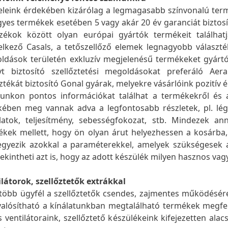
leink érdekében kizárólag a legmagasabb színvonalú term
gyes termékek esetében 5 vagy akár 20 év garanciát biztosí
ozékok között olyan európai gyártók termékeit találhat
lkező Casals, a tetőszellőző elemek legnagyobb választéká
ldások területén exkluzív megjelenésű termékeket gyártó
yt biztosító szellőztetési megoldásokat preferáló Aer
ztékát biztosító Gonal gyárak, melyekre vásárlóink pozitív 
lunkon pontos információkat találhat a termékekről és a
ében meg vannak adva a legfontosabb részletek, pl. légszá
slatok, teljesítmény, sebességfokozat, stb. Mindezek a
ékek mellett, hogy ön olyan árut helyezhessen a kosárba,
gyezik azokkal a paraméterekkel, amelyek szükségesek a 
kintheti azt is, hogy az adott készülék milyen hasznos vagy
látorok, szellőztetők extrákkal
gtöbb ügyfél a szellőztetők csendes, zajmentes működésé
lósítható a kínálatunkban megtalálható termékek megfelel
 ventilátoraink, szellőztető készülékeink kifejezetten ala