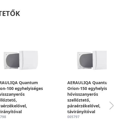
TETŐK
RAULIQA Quantum
AERAULIQA Quantum
ion-100 egyhelyiséges
Orion-150 egyhelyiséges
visszanyerős
hővisszanyerős
llőztető,
szellőztető,
raérzékelővel,
páraérzékelővel,
irányítóval
távirányítóval
798
005797