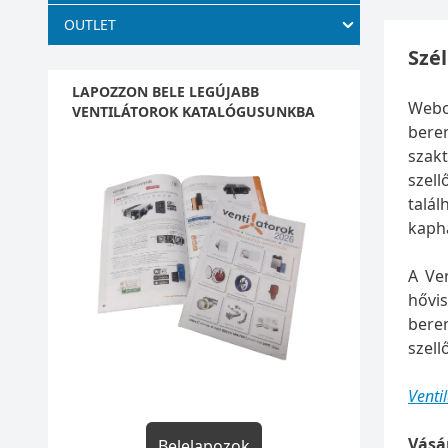
OUTLET
Szé
LAPOZZON BELE LEGÚJABB
Webol
VENTILÁTOROK KATALÓGUSUNKBA
bere
szak
szell
talá
kapha
A Ven
hővis
bere
szell
Venti
Vásá
Belelapozok