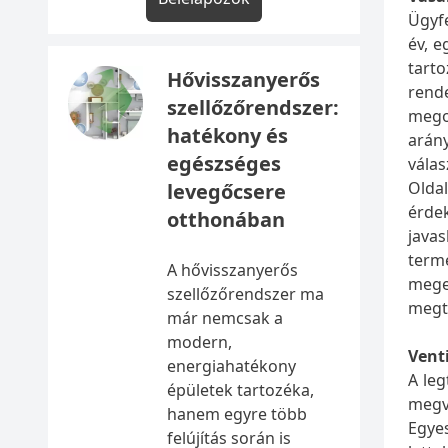
Ügyfe
év, e
tart
Hővisszanyerős
rende
szellőzőrendszer:
mego
hatékony és
arán
egészséges
válas
Olda
levegőcsere
érdek
otthonában
java
term
A hővisszanyerős
mege
szellőzőrendszer ma
megte
már nemcsak a
modern,
Venti
energiahatékony
A le
épületek tartozéka,
megva
hanem egyre több
Egyes
felújítás során is