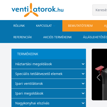
RÓLUNK
KAPCSOLAT
BEMUTATÓTEREM
A
REFERENCIÁK
AKCIÓS TERMÉKEINK
ÁLLÁSLEHETŐSÉ
TERMÉKEINK
Háztartási megoldások
ÉSZÜLÉKEK
Speciális tetőátvezető elemek
l.
Ipari ventilátorok
Ipari megoldások
Nagykonyhai elszívás