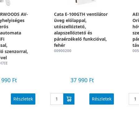
IRWOODS AV-
Cata E-100GTH ventilátor
AE
helyiséges
üveg előlappal,
Or
erős
utószellőztető,
hő
ő automata
alapszellőztető és
sze
iFi
páraérzékelő funkcióval,
pá
sal,
fehér
táv
00900200
005
ő szenzorral,
ővel
H7IE
 990 Ft
37 990 Ft
Részletek
Részletek