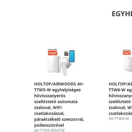
EGYH
HOLTOP/AIRWOODS AV-
HOLTOP/A
TTW5-W egyhelyiséges
TTW6-W egy
hővisszanyerős
hővisszany
szellőztető automata
szellőztet
zsaluval, WiFi
zsaluval, W
csatlakozással,
csatlakozás
AV-TTW6-W
páraérzékelő szenzorral,
pollenszűrővel
AV-TTW5-WSH7IE