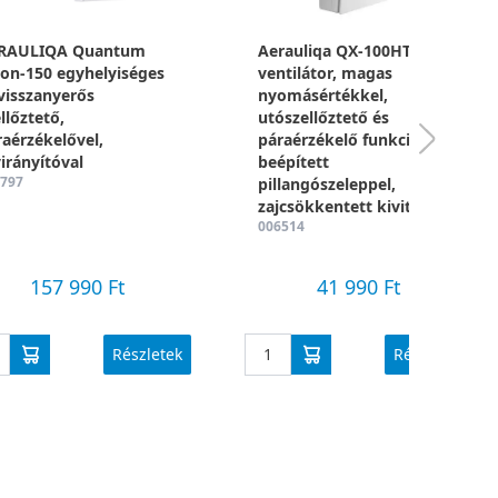
RAULIQA Quantum
Aerauliqa QX-100HT Silent
ion-150 egyhelyiséges
ventilátor, magas
visszanyerős
nyomásértékkel,
llőztető,
utószellőztető és
raérzékelővel,
páraérzékelő funkcióval,
irányítóval
beépített
797
pillangószeleppel,
zajcsökkentett kivitelben
006514
157 990 Ft
41 990 Ft
Részletek
Részletek