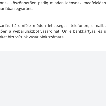
 ennek köszönhetően pedig minden igénynek megfelelően ki
góriában egyaránt.
sárlás háromféle módon lehetséges: telefonon, e-mailbe
tően a webáruházból vásárolhat. Onlie bankkártyás, és u
kat biztosítunk vásárlóink számára.