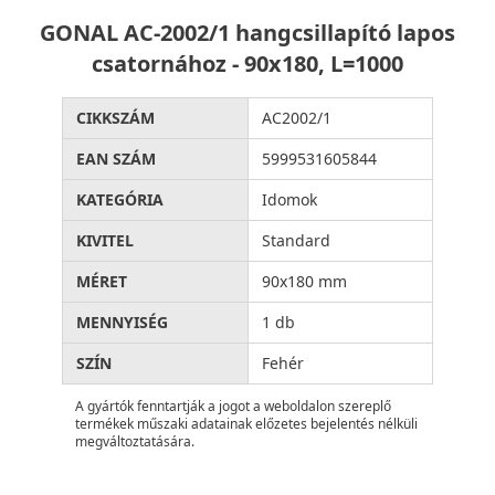
GONAL AC-2002/1 hangcsillapító lapos
csatornához - 90x180, L=1000
CIKKSZÁM
AC2002/1
EAN SZÁM
5999531605844
KATEGÓRIA
Idomok
KIVITEL
Standard
MÉRET
90x180 mm
MENNYISÉG
1 db
SZÍN
Fehér
A gyártók fenntartják a jogot a weboldalon szereplő
termékek műszaki adatainak előzetes bejelentés nélküli
megváltoztatására.