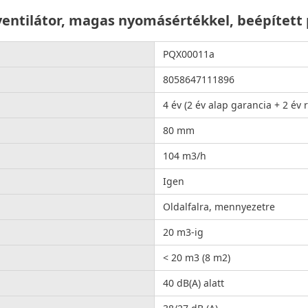
ventilátor, magas nyomásértékkel, beépített 
PQX00011a
8058647111896
4 év (2 év alap garancia + 2 év 
80 mm
104 m3/h
Igen
Oldalfalra, mennyezetre
20 m3-ig
< 20 m3 (8 m2)
40 dB(A) alatt