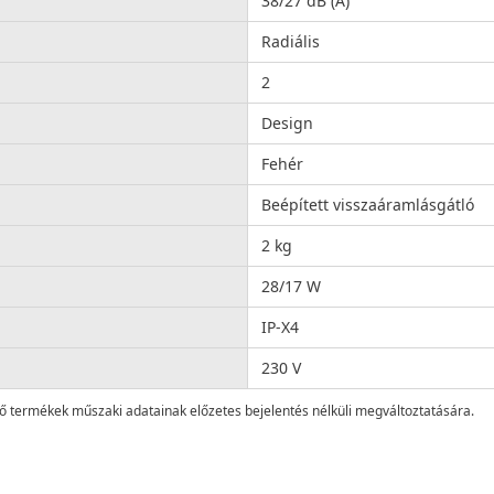
38/27 dB (A)
Radiális
2
Design
Fehér
Beépített visszaáramlásgátló
2 kg
28/17 W
IP-X4
230 V
lő termékek műszaki adatainak előzetes bejelentés nélküli megváltoztatására.