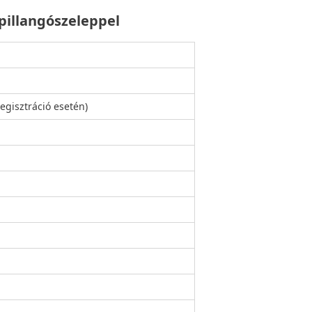
pillangószeleppel
regisztráció esetén)