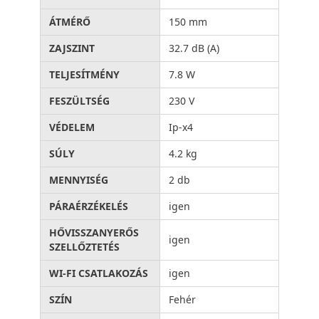
ÁTMÉRŐ
150 mm
ZAJSZINT
32.7 dB (A)
TELJESÍTMÉNY
7.8 W
FESZÜLTSÉG
230 V
VÉDELEM
Ip-x4
SÚLY
4.2 kg
MENNYISÉG
2 db
PÁRAÉRZÉKELÉS
igen
HŐVISSZANYERŐS
igen
SZELLŐZTETÉS
WI-FI CSATLAKOZÁS
igen
SZÍN
Fehér