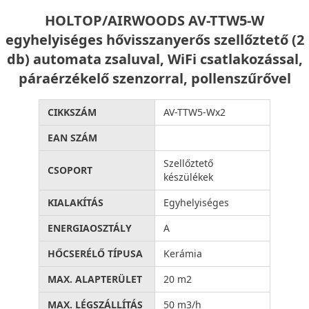
HOLTOP/AIRWOODS AV-TTW5-W
egyhelyiséges hővisszanyerős szellőztető (2
db) automata zsaluval, WiFi csatlakozással,
páraérzékelő szenzorral, pollenszűrővel
CIKKSZÁM
AV-TTW5-Wx2
EAN SZÁM
Szellőztető
CSOPORT
készülékek
KIALAKÍTÁS
Egyhelyiséges
ENERGIAOSZTÁLY
A
HŐCSERÉLŐ TÍPUSA
Kerámia
MAX. ALAPTERÜLET
20 m2
MAX. LÉGSZÁLLÍTÁS
50 m3/h