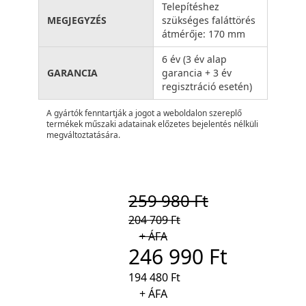
Telepítéshez
MEGJEGYZÉS
szükséges faláttörés
átmérője: 170 mm
6 év (3 év alap
GARANCIA
garancia + 3 év
regisztráció esetén)
A gyártók fenntartják a jogot a weboldalon szereplő
termékek műszaki adatainak előzetes bejelentés nélküli
megváltoztatására.
259 980 Ft
204 709 Ft
+ ÁFA
246 990 Ft
194 480 Ft
+ ÁFA