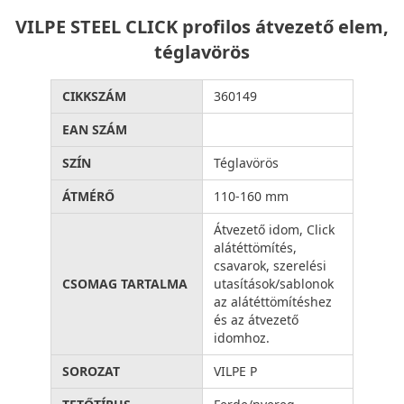
VILPE STEEL CLICK profilos átvezető elem,
téglavörös
CIKKSZÁM
360149
EAN SZÁM
SZÍN
Téglavörös
ÁTMÉRŐ
110-160 mm
Átvezető idom, Click
alátéttömítés,
csavarok, szerelési
CSOMAG TARTALMA
utasítások/sablonok
az alátéttömítéshez
és az átvezető
idomhoz.
SOROZAT
VILPE P