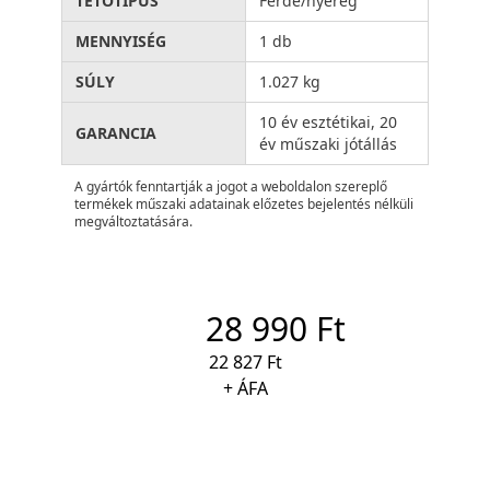
TETŐTÍPUS
Ferde/nyereg
MENNYISÉG
1 db
SÚLY
1.027 kg
10 év esztétikai, 20
GARANCIA
év műszaki jótállás
A gyártók fenntartják a jogot a weboldalon szereplő
termékek műszaki adatainak előzetes bejelentés nélküli
megváltoztatására.
28 990 Ft
22 827 Ft
+ ÁFA