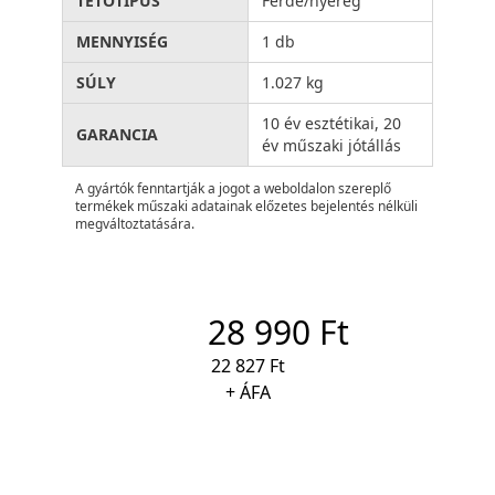
TETŐTÍPUS
Ferde/nyereg
MENNYISÉG
1 db
SÚLY
1.027 kg
10 év esztétikai, 20
GARANCIA
év műszaki jótállás
A gyártók fenntartják a jogot a weboldalon szereplő
termékek műszaki adatainak előzetes bejelentés nélküli
megváltoztatására.
28 990 Ft
22 827 Ft
+ ÁFA