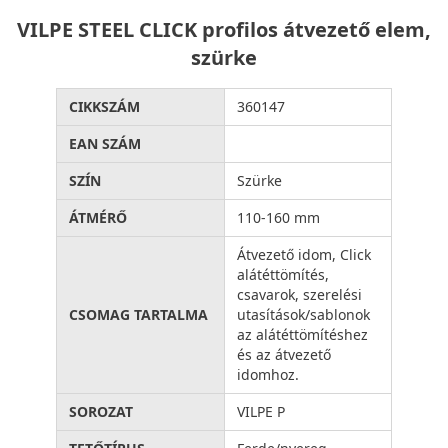
VILPE STEEL CLICK profilos átvezető elem,
szürke
CIKKSZÁM
360147
EAN SZÁM
SZÍN
Szürke
ÁTMÉRŐ
110-160 mm
Átvezető idom, Click
alátéttömítés,
csavarok, szerelési
CSOMAG TARTALMA
utasítások/sablonok
az alátéttömítéshez
és az átvezető
idomhoz.
SOROZAT
VILPE P