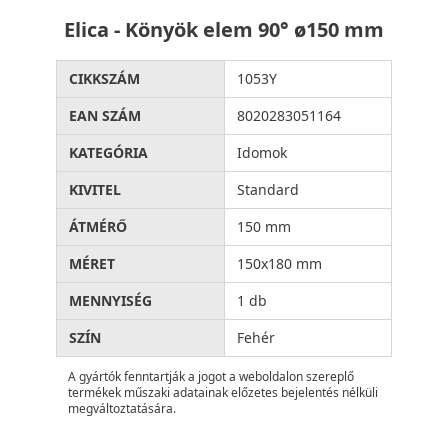
Elica - Könyök elem 90° ø150 mm
CIKKSZÁM
1053Y
EAN SZÁM
8020283051164
KATEGÓRIA
Idomok
KIVITEL
Standard
ÁTMÉRŐ
150 mm
MÉRET
150x180 mm
MENNYISÉG
1 db
SZÍN
Fehér
A gyártók fenntartják a jogot a weboldalon szereplő
termékek műszaki adatainak előzetes bejelentés nélküli
megváltoztatására.