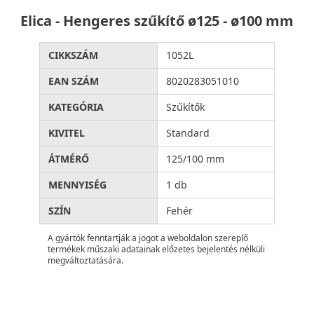
Elica - Hengeres szűkítő ø125 - ø100 mm
CIKKSZÁM
1052L
EAN SZÁM
8020283051010
KATEGÓRIA
Szűkítők
KIVITEL
Standard
ÁTMÉRŐ
125/100 mm
MENNYISÉG
1 db
SZÍN
Fehér
A gyártók fenntartják a jogot a weboldalon szereplő
termékek műszaki adatainak előzetes bejelentés nélküli
megváltoztatására.