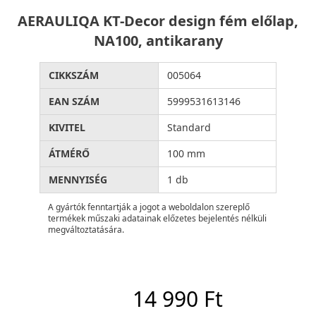
AERAULIQA KT-Decor design fém előlap,
NA100, antikarany
CIKKSZÁM
005064
EAN SZÁM
5999531613146
KIVITEL
Standard
ÁTMÉRŐ
100 mm
MENNYISÉG
1 db
A gyártók fenntartják a jogot a weboldalon szereplő
termékek műszaki adatainak előzetes bejelentés nélküli
megváltoztatására.
14 990 Ft